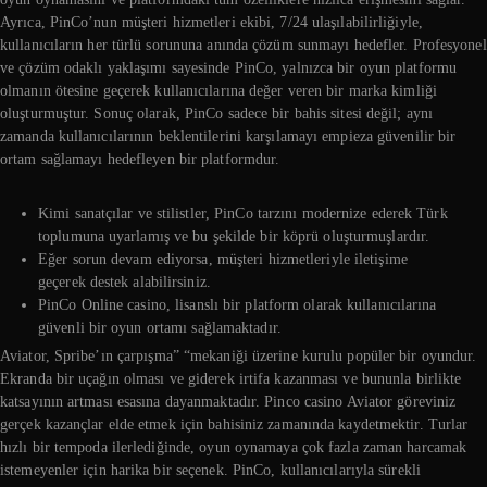
Ayrıca, PinCo’nun müşteri hizmetleri ekibi, 7/24 ulaşılabilirliğiyle,
kullanıcıların her türlü sorununa anında çözüm sunmayı hedefler. Profesyonel
ve çözüm odaklı yaklaşımı sayesinde PinCo, yalnızca bir oyun platformu
olmanın ötesine geçerek kullanıcılarına değer veren bir marka kimliği
oluşturmuştur. Sonuç olarak, PinCo sadece bir bahis sitesi değil; aynı
zamanda kullanıcılarının beklentilerini karşılamayı empieza güvenilir bir
ortam sağlamayı hedefleyen bir platformdur.
Kimi sanatçılar ve stilistler, PinCo tarzını modernize ederek Türk
toplumuna uyarlamış ve bu şekilde bir köprü oluşturmuşlardır.
Eğer sorun devam ediyorsa, müşteri hizmetleriyle iletişime
geçerek destek alabilirsiniz.
PinCo Online casino, lisanslı bir platform olarak kullanıcılarına
güvenli bir oyun ortamı sağlamaktadır.
Aviator, Spribe’ın çarpışma” “mekaniği üzerine kurulu popüler bir oyundur.
Ekranda bir uçağın olması ve giderek irtifa kazanması ve bununla birlikte
katsayının artması esasına dayanmaktadır. Pinco casino Aviator göreviniz
gerçek kazançlar elde etmek için bahisiniz zamanında kaydetmektir. Turlar
hızlı bir tempoda ilerlediğinde, oyun oynamaya çok fazla zaman harcamak
istemeyenler için harika bir seçenek. PinCo, kullanıcılarıyla sürekli