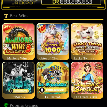
Best Wins
Mahjong Wins 3
Gates of Olympus 1000
Lucky Twins Power Clusters
SixSixSix
Le Pharaoh
The Queen's Banquet
Popular Games