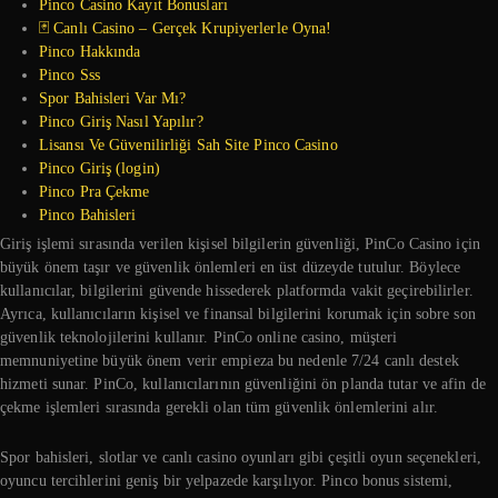
Pinco Casino Kayıt Bonusları
🃏 Canlı Casino – Gerçek Krupiyerlerle Oyna!
Pinco Hakkında
Pinco Sss
Spor Bahisleri Var Mı?
Pinco Giriş Nasıl Yapılır?
Lisansı Ve Güvenilirliği Sah Site Pinco Casino
Pinco Giriş (login)
Pinco Pra Çekme
Pinco Bahisleri
Giriş işlemi sırasında verilen kişisel bilgilerin güvenliği, PinCo Casino için
büyük önem taşır ve güvenlik önlemleri en üst düzeyde tutulur. Böylece
kullanıcılar, bilgilerini güvende hissederek platformda vakit geçirebilirler.
Ayrıca, kullanıcıların kişisel ve finansal bilgilerini korumak için sobre son
güvenlik teknolojilerini kullanır. PinCo online casino, müşteri
memnuniyetine büyük önem verir empieza bu nedenle 7/24 canlı destek
hizmeti sunar. PinCo, kullanıcılarının güvenliğini ön planda tutar ve afin de
çekme işlemleri sırasında gerekli olan tüm güvenlik önlemlerini alır.
Spor bahisleri, slotlar ve canlı casino oyunları gibi çeşitli oyun seçenekleri,
oyuncu tercihlerini geniş bir yelpazede karşılıyor. Pinco bonus sistemi,