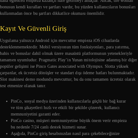
daha eğlenceli empieza kazançlı hale getirmeyi amaçlar. Ancak, the woman
bonusun kendi kuralları ve şartları vardır, bu yüzden kullanıcıların bonusları
kullanmadan önce bu şartları dikkatlice okuması önemlidir.
Kayıt Ve Güvenli Giriş
Uygulama yalnızca Android için mevcuttur empieza iOS cihazlarda
desteklenmemektedir. Mobil versiyonun tüm fonksiyonları, para yatırma,
bahis ve bonuslar dahil olmak üzere masaüstü platformunun yetenekleriyle
tamamen uyumludur. Pragmatic Play’in Yunan mitolojisine adanmış bir diğer
popüler gelişimi ise Pinco Gates associated with Olympus. Slotta yüksek
çarpanlar, ek ücretsiz dönüşler ve standart dışı ödeme hatları bulunmaktadır.
Slot makinesi demo modunda mevcuttur, bu da onu tamamen ücretsiz olarak
test etmenize olanak tanır.
PinCo, sosyal medya üzerinden kullanıcılarla güçlü bir bağ kurar
ve tüm şikayetleri hızlı ve etkili bir şekilde çözerek, kullanıcı
memnuniyetini garanti eder.
PinCo casino, müşteri memnuniyetine büyük önem verir empieza
bu nedenle 7/24 canlı destek hizmeti sunar.
Aşağıda, PinCo giriş hesabınızdan nasıl para çekebileceğinize