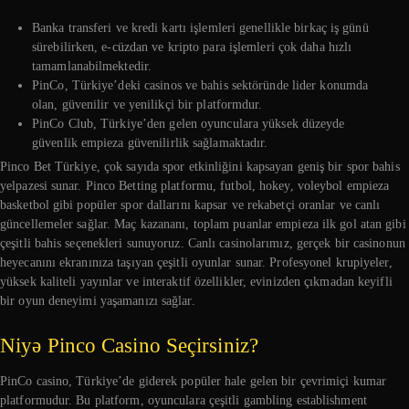
Banka transferi ve kredi kartı işlemleri genellikle birkaç iş günü
sürebilirken, e-cüzdan ve kripto para işlemleri çok daha hızlı
tamamlanabilmektedir.
PinCo, Türkiye’deki casinos ve bahis sektöründe lider konumda
olan, güvenilir ve yenilikçi bir platformdur.
PinCo Club, Türkiye’den gelen oyunculara yüksek düzeyde
güvenlik empieza güvenilirlik sağlamaktadır.
Pinco Bet Türkiye, çok sayıda spor etkinliğini kapsayan geniş bir spor bahis
yelpazesi sunar. Pinco Betting platformu, futbol, hokey, voleybol empieza
basketbol gibi popüler spor dallarını kapsar ve rekabetçi oranlar ve canlı
güncellemeler sağlar. Maç kazananı, toplam puanlar empieza ilk gol atan gibi
çeşitli bahis seçenekleri sunuyoruz. Canlı casinolarımız, gerçek bir casinonun
heyecanını ekranınıza taşıyan çeşitli oyunlar sunar. Profesyonel krupiyeler,
yüksek kaliteli yayınlar ve interaktif özellikler, evinizden çıkmadan keyifli
bir oyun deneyimi yaşamanızı sağlar.
Niyə Pinco Casino Seçirsiniz?
PinCo casino, Türkiye’de giderek popüler hale gelen bir çevrimiçi kumar
platformudur. Bu platform, oyunculara çeşitli gambling establishment