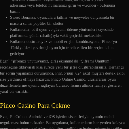
adresinizi veya telefon numaranızı girin ve «Gönder» butonuna
basın.
Sweet Bonanza, oyunculara tatlılar ve meyveler dünyasında bir
macera sunan popüler bir slottur.
Kullanıcılar, adil oyun ve güvenli ödeme yöntemleri sayesinde
platformda gönül rahatlığıyla vakit geçirebilmektedirler.
Kullanıcı dostu arayüz ve mobil erişim kombinasyonu, Pinco’yu
Türkiye’deki çevrimiçi oyun için tercih edilen bir seçim haline
getiriyor.
Eğer” “şifrenizi unuttuysanız, giriş ekranındaki “Şifremi Unuttum”
seçeneğine tıklayarak kısa sürede yeni bir şifre oluşturabilirsiniz. Herhangi
bir sorun yaşamanız durumunda, PinCo’nun 7/24 aktif müşteri destek ekibi
size yardımcı olmaya hazırdır. Pinco Online Casino, uluslararası oyun
düzenlemelerine uyumu sağlayan Curacao lisansı altında faaliyet gösteren
yasal bir varlıktır.
Pinco Casino Para Çekme
Evet, PinCo’nun Android ve iOS işletim sistemleriyle uyumlu mobil
uygulaması bulunmaktadır. Bu uygulama, kullanıcıların her yerden kolayca
oyun oynamasını ve platformdaki tüm özelliklere hızlıca erişmesini sağlar.