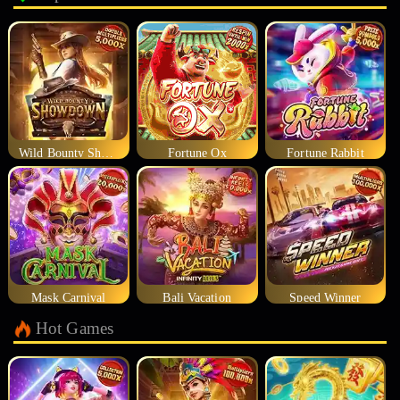
Wild Bounty Showdown
Fortune Ox
Fortune Rabbit
Mask Carnival
Bali Vacation
Speed Winner
Hot Games