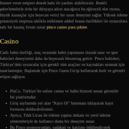
hizmet veren müşteri destek hattı ile yardım alabilirsiniz. Renkli
şekerlemelerle dolu bir dünyaya adım atacağınız bu eğlenceli slot oyunu,
büyük kazançlar için heyecan verici bir oyun deneyimi sağlar. Yüksek ödeme
potansiyeli empieza sıklıkla tetiklenen added bonus özellikleri ile oyunculara
tatlı bir kazanç fırsatı sunar
pinco casino para çekme
.
Casino
Canlı bahis özelliği, maç sırasında bahis yapmasını olanak tanır ve spor
bahisleri deneyimini daha da heyecanlı blooming getirir. Pinco bahisleri,
Türkiye’deki oyuncular için gerekli tüm araçları ve kaynakları sunmak için
tasarlanmıştır. Başlamak için Pinco Guess Girişi kullanarak hızlı ve güvenli
erişim sağlayın.
PinCo, Türkiye’de online casino ve bahis hizmeti sunan güvenilir
bir platformdur.
Giriş sayfasında yer alan “Kayıt Ol” butonuna tıklayarak kayıt
formunu doldurabilirsiniz.
Ayrıca, Türk Lirası ile ödeme yapma imkanı ve yerel ödeme
yöntemleriyle de kullanıcı dostu bir deneyim sunar.
Bu Pinco promosyonları, sadakati ve katılımı ödüllendirmek