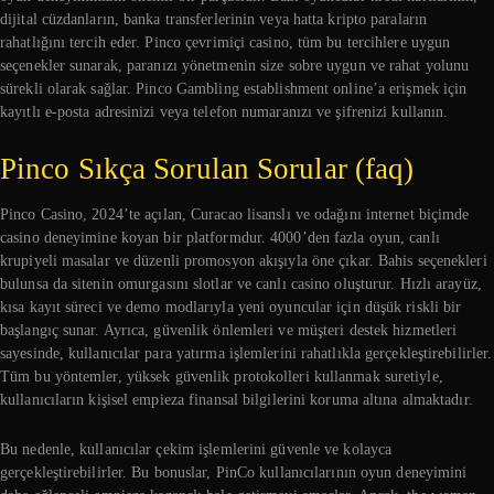
dijital cüzdanların, banka transferlerinin veya hatta kripto paraların
rahatlığını tercih eder. Pinco çevrimiçi casino, tüm bu tercihlere uygun
seçenekler sunarak, paranızı yönetmenin size sobre uygun ve rahat yolunu
sürekli olarak sağlar. Pinco Gambling establishment online’a erişmek için
kayıtlı e-posta adresinizi veya telefon numaranızı ve şifrenizi kullanın.
Pinco Sıkça Sorulan Sorular (faq)
Pinco Casino, 2024’te açılan, Curacao lisanslı ve odağını internet biçimde
casino deneyimine koyan bir platformdur. 4000’den fazla oyun, canlı
krupiyeli masalar ve düzenli promosyon akışıyla öne çıkar. Bahis seçenekleri
bulunsa da sitenin omurgasını slotlar ve canlı casino oluşturur. Hızlı arayüz,
kısa kayıt süreci ve demo modlarıyla yeni oyuncular için düşük riskli bir
başlangıç sunar. Ayrıca, güvenlik önlemleri ve müşteri destek hizmetleri
sayesinde, kullanıcılar para yatırma işlemlerini rahatlıkla gerçekleştirebilirler.
Tüm bu yöntemler, yüksek güvenlik protokolleri kullanmak suretiyle,
kullanıcıların kişisel empieza finansal bilgilerini koruma altına almaktadır.
Bu nedenle, kullanıcılar çekim işlemlerini güvenle ve kolayca
gerçekleştirebilirler. Bu bonuslar, PinCo kullanıcılarının oyun deneyimini