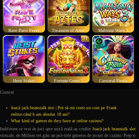
Rave Party Fever
Treasures of Aztec
Mahjong Ways 3
Heist Stakes
Fortune Gems 2
Carnaval Fiesta
Content
Joacă jack beanstalk slot | Pot să-mi creez un cont pe Frank
online când b am absolut 18 ani?
What kind of games do they have at online casinos?
Indiferent ce vrei de joci spre miză reală au credite
Joacă jack beanstalk slot
virtuale, de Million vei găsi un por-tofe generos de jocuri de cazino. Prep o