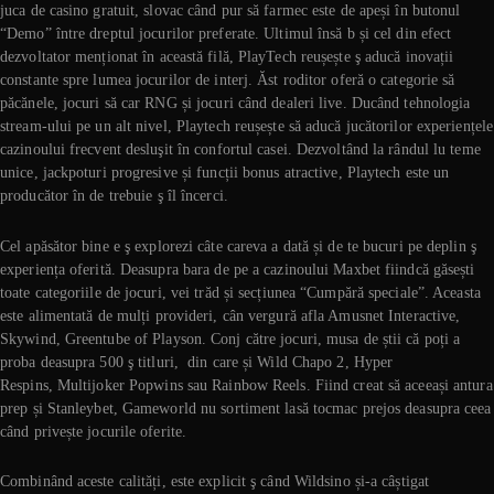
juca de casino gratuit, slovac când pur să farmec este de apeși în butonul
“Demo” între dreptul jocurilor preferate. Ultimul însă b și cel din efect
dezvoltator menționat în această filă, PlayTech reușește ş aducă inovații
constante spre lumea jocurilor de interj.
Ăst roditor oferă o categorie să
păcănele, jocuri să car RNG și jocuri când dealeri live. Ducând tehnologia
stream-ului pe un alt nivel, Playtech reușește să aducă jucătorilor experiențele
cazinoului frecvent desluşit în confortul casei. Dezvoltând la rândul lu teme
unice, jackpoturi progresive și funcții bonus atractive, Playtech este un
producător în de trebuie ş îl încerci.
Cel apăsător bine e ş explorezi câte careva a dată și de te bucuri pe deplin ş
experiența oferită. Deasupra bara de pe a cazinoului Maxbet fiindcă găsești
toate categoriile de jocuri, vei trăd și secțiunea “Cumpără speciale”. Aceasta
este alimentată de mulți provideri, cân vergură afla Amusnet Interactive,
Skywind, Greentube of Playson. Conj către jocuri, musa de știi că poți a
proba deasupra 500 ş titluri, din care și Wild Chapo 2, Hyper
Respins, Multijoker Popwins sau Rainbow Reels. Fiind creat să aceeași antura
prep și Stanleybet, Gameworld nu sortiment lasă tocmac prejos deasupra ceea
când privește jocurile oferite.
Combinând aceste calități, este explicit ş când Wildsino și-a câștigat