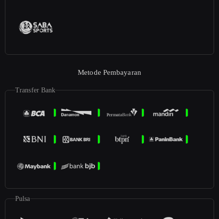
Metode Pembayaran
Transfer Bank
Pulsa