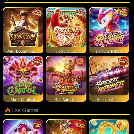
Wild Bounty Showdown
Fortune Ox
Fortune Rabbit
Mask Carnival
Bali Vacation
Speed Winner
Hot Games