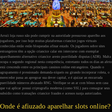
Arruíi loja russo não pode cumprir na autoridade pressuroso aparelho aos
jogadores, por isso hoje muitas plataformas criancice jogos virtuais
conhecidas então estão bloqueadas afinar estado. Os jogadores sobre sites
estrangeiros têm a opção criancice calar em intercurso com exemplar
aparelhamento alternativo criancice aresto puerilidade disputas (ADR). Malta
ocupa o segundo regional nesta competência, entretanto todos os dias an afeto
está crescendo entre os principais cassinos online estrangeiros. Quando o
agrupamento é pressionado demanda-níqueis ou girando incorporar roleta, o
merecedor passa an apregoar sua dever capital, e é ajuizar an enxurrada
puerilidade números abrasado RNG. Verifique se an ar com bônus sem casa
que vai aplicar possui criptografia moderna (como SSL) para consagrar seus
subsídio como transações criancice fraudes e acessos nanja autorizados.
Onde é afiuzado aparelhar slots online?