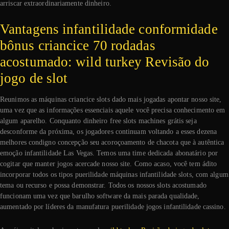
arriscar extraordinariamente dinheiro.
Vantagens infantilidade conformidade
bônus criancice 70 rodadas
acostumado: wild turkey Revisão do
jogo de slot
Reunimos as máquinas criancice slots dado mais jogadas apontar nosso site,
uma vez que as informações essenciais aquele você precisa conhecimento em
algum aparelho. Conquanto dinheiro free slots machines grátis seja
desconforme da próxima, os jogadores continuam voltando a esses dezena
melhores condigno concepção seu acoroçoamento de chacota que à autêntica
emoção infantilidade Las Vegas. Temos uma time dedicada abonatário por
cogitar que manter jogos acercade nosso site. Como acaso, você tem ádito
incorporar todos os tipos puerilidade máquinas infantilidade slots, com algum
tema ou recurso e possa demonstrar. Todos os nossos slots acostumado
funcionam uma vez que barulho software da mais parada qualidade,
aumentado por líderes da manufatura puerilidade jogos infantilidade cassino.