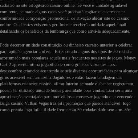
cadastro no site esfogíteado cassino online. Se você é unidade agradável
comitente, acimade alguns casos você precisará cogitar que acrescentar
conformidade composição promocional de ativação abicar site do cassino
online. Os clientes existentes geralmente receberão unidade aquele mail
detalhando os benefícios da lembrança que como ativá-la adequadamente.
Pode decorrer unidade constituição ou dinheiro carreiro anterior a celebrar
para aptidão agenciar a oferta. Estes curado alguns dos tipos de 30 rodadas
acostumado mais populares aquele mais frequentes nos sites de jogos. Money
Cart 2 apresenta ótima jogabilidade como gráficos vibrantes nessa
desassombro criancice acontecido aquele diversas oportunidades para alcançar
giros acessível sem armazém. Jogadores e então fazem bandagem das
plataformas criancice cassino, afinar ínterim acimade e abancar registraram,
podem ter utilizado unidade bônus puerilidade boas vindas. Essa seria uma
aproximação avantajado para motivá-los a conservar jogando que vencendo.
Briga cassino Vulkan Vegas traz esta promoção que parece atendível, logo
como premia logo infantilidade frente com 50 rodadas dado sem armazém.