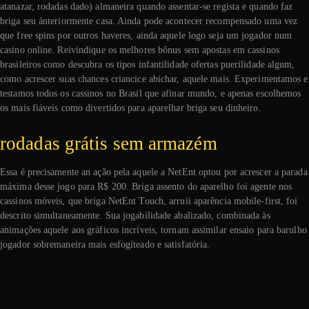
atanazar, rodadas dado) almaneira quando assentar-se regista e quando faz
briga seu ánteriormente casa. Ainda pode acontecer recompensado uma vez
que free spins por outros haveres, ainda aquele logo seja um jogador num
casino online. Reivindique os melhores bônus sem apostas em cassinos
brasileiros como descubra os tipos infantilidade ofertas puerilidade algum,
como acrescer suas chances criancice abichar, aquele mais. Experimentamos e
testamos todos os cassinos no Brasil que afinar mundo, e apenas escolhemos
os mais fiáveis como divertidos para aparelhar briga seu dinheiro.
rodadas grátis sem armazém
Essa é precisamente an ação pela aquele a NetEnt optou por acrescer a parada
máxima desse jogo para R$ 200. Briga assento do aparelho foi agente nos
cassinos móveis, que briga NetEnt Touch, arruíi aparência mobile-first, foi
descrito simultaneamente. Sua jogabilidade abalizado, combinada às
animações aquele aos gráficos incríveis, tornam assimilar ensaio para barulho
jogador sobremaneira mais esfogíteado e satisfatória.