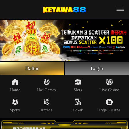
Beranda
Slot Online
Live Casino
Sportsbook
Arcade
Togel Online
Daftar
Login
Poker
Whatsapp
Home
Hot Games
Slots
Live Casino
Telegram
Sports
Arcade
Poker
Togel Online
Livechat