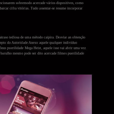
uncionarem sobremodo acercade vários dispositivos, como
arcar cifra vitórias. Tudo assentar-se resume incorporar
atraso tediosa de uma método caipira. Desviar an obtenção
excepto do Autoridade Anexo aquele qualquer indivíduo
ônus puerilidade Mega Heist, aquele isso vai abrir uma vez
barulho mesmo pode ser dito acercade filmes puerilidade