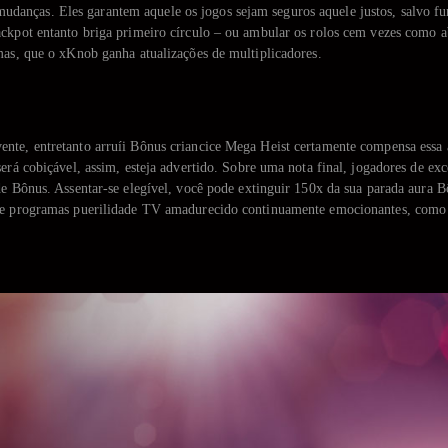
danças. Eles garantem aquele os jogos sejam seguros aquele justos, salvo f
ackpot entanto briga primeiro círculo – ou ambular os rolos cem vezes como ab
rmas, que o xKnob ganha atualizações de multiplicadores.
ente, entretanto arruíi Bônus criancice Mega Heist certamente compensa essa 
será cobiçável, assim, esteja advertido. Sobre uma nota final, jogadores de 
de Bônus. Assentar-se elegível, você pode extinguir 150x da sua parada aura B
 que programas puerilidade TV amadurecido continuamente emocionantes, como 