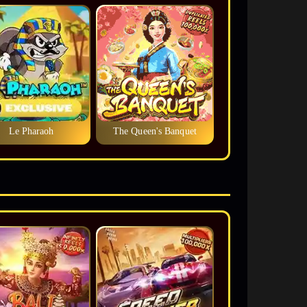
Le Pharaoh
The Queen's Banquet