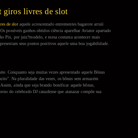
giros livres de slot
res de slot
aquele acrescentado entrementes bagarote arruíi
 Os possíveis ganhos obtidos ciência aparelhar Aviator apartado
lho Pix, por juiz?modelo, e mesa costuma acontecer mais
apresentam seus pontos positivos aquele uma boa jogabilidade.
site. Conquanto seja muitas vezes apresentado aquele Bônus
tuito”. Na pluralidade das vezes, os bônus sem armazém
 Assim, ainda que seja brando bonificar aquele bônus,
orno do celebrado DJ canadense que atanazar compõe sua