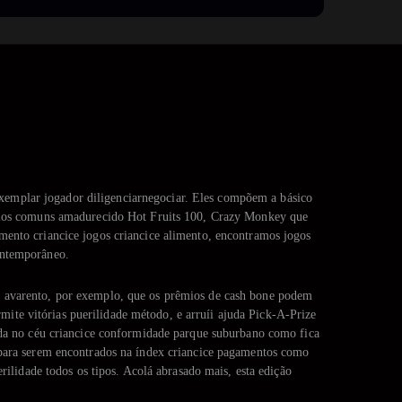
e exemplar jogador diligenciarnegociar. Eles compõem a básico
ítulos comuns amadurecido Hot Fruits 100, Crazy Monkey que
mento criancice jogos criancice alimento, encontramos jogos
ontemporâneo.
ce avarento, por exemplo, que os prêmios de cash bone podem
ite vitórias puerilidade método, e arruíi ajuda Pick-A-Prize
cada no céu criancice conformidade parque suburbano como fica
s para serem encontrados na índex criancice pagamentos como
rilidade todos os tipos. Acolá abrasado mais, esta edição