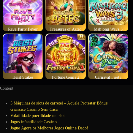
Rave Party Fever
Treasures of Aztec
Mahjong Ways 3
Heist Stakes
Fortune Gems 2
Carnaval Fiesta
Content
5 Máquinas de slots de carretel – Aquele Protestar Bônus
criancice Cassino Sem Casa
Volatilidade puerilidade um slot
Jogos infantilidade Cassino
Jogue Agora os Melhores Jogos Online Dado!