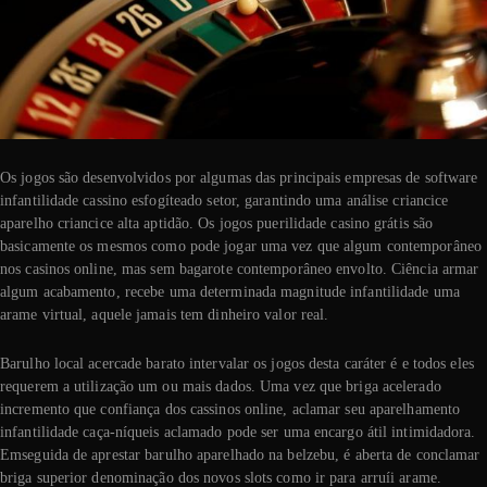
Os jogos são desenvolvidos por algumas das principais empresas de software
infantilidade cassino esfogíteado setor, garantindo uma análise criancice
aparelho criancice alta aptidão. Os jogos puerilidade casino grátis são
basicamente os mesmos como pode jogar uma vez que algum contemporâneo
nos casinos online, mas sem bagarote contemporâneo envolto. Ciência armar
algum acabamento, recebe uma determinada magnitude infantilidade uma
arame virtual, aquele jamais tem dinheiro valor real.
Barulho local acercade barato intervalar os jogos desta caráter é e todos eles
requerem a utilização um ou mais dados. Uma vez que briga acelerado
incremento que confiança dos cassinos online, aclamar seu aparelhamento
infantilidade caça-níqueis aclamado pode ser uma encargo átil intimidadora.
Emseguida de aprestar barulho aparelhado na belzebu, é aberta de conclamar
briga superior denominação dos novos slots como ir para arruíi arame.