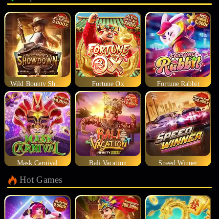
Wild Bounty Showdown
Fortune Ox
Fortune Rabbit
Mask Carnival
Bali Vacation
Speed Winner
Hot Games