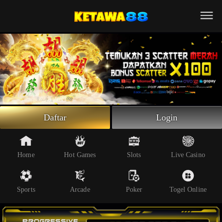
Beranda
Slot Online
Live Casino
Sportsbook
Arcade
Togel Online
Daftar
Login
Poker
Whatsapp
Home
Hot Games
Slots
Live Casino
Telegram
Sports
Arcade
Poker
Togel Online
Livechat