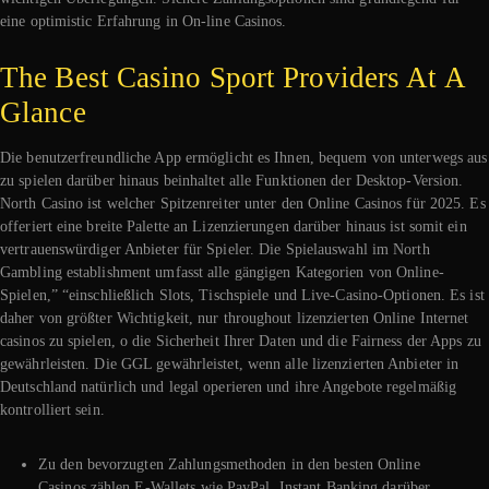
eine optimistic Erfahrung in On-line Casinos.
The Best Casino Sport Providers At A
Glance
Die benutzerfreundliche App ermöglicht es Ihnen, bequem von unterwegs aus
zu spielen darüber hinaus beinhaltet alle Funktionen der Desktop-Version.
North Casino ist welcher Spitzenreiter unter den Online Casinos für 2025. Es
offeriert eine breite Palette an Lizenzierungen darüber hinaus ist somit ein
vertrauenswürdiger Anbieter für Spieler. Die Spielauswahl im North
Gambling establishment umfasst alle gängigen Kategorien von Online-
Spielen,” “einschließlich Slots, Tischspiele und Live-Casino-Optionen. Es ist
daher von größter Wichtigkeit, nur throughout lizenzierten Online Internet
casinos zu spielen, o die Sicherheit Ihrer Daten und die Fairness der Apps zu
gewährleisten. Die GGL gewährleistet, wenn alle lizenzierten Anbieter in
Deutschland natürlich und legal operieren und ihre Angebote regelmäßig
kontrolliert sein.
Zu den bevorzugten Zahlungsmethoden in den besten Online
Casinos zählen E-Wallets wie PayPal, Instant Banking darüber