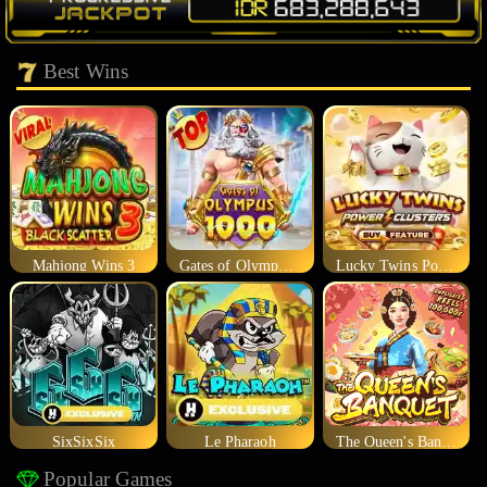
Best Wins
Mahjong Wins 3
Gates of Olympus 1000
Lucky Twins Power Clusters
SixSixSix
Le Pharaoh
The Queen's Banquet
Popular Games