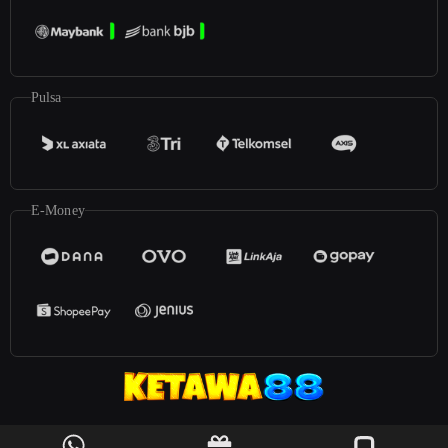
Pulsa
E-Money
©2025
Ketawa88
. All rights reserved | 18+