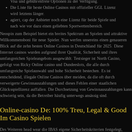
Visa und gebührenfreie Optionen zu der Verfügung.
Die Liste für beste Online Casinos mit offizieller GGL Lizenz
wird letztens länger.
agiert, cap der Anbieter noch eine Lizenz für beide Spiele und
nach wie vor dazu einen geliebten Sportwettenbereich.
Neospin zum Beispiel bietet ein breites Spektrum an Spielen und attraktive
Willkommensboni für neue Spieler. Nun werfen unsereins einen genaueren
Blick auf die zehn besten Online Casinos in Deutschland für 2025. Diese
Internet casinos wurden aufgrund ihrer Qualität, Sicherheit und ihres
umfangreichen Spieleangebots ausgewählt. Testsieger ist North Casino,
gefolgt von Ricky Online casino und Dundeeslots, die alle durch
umfangreiche Spielauswahl und hohe Sicherheit bestechen. Es ist
entscheidend, illegale Online Casinos über meiden, da die oft durch
verweigerte Gewinnauszahlungen und dieses Fehlen einer staatlichen
Glücksspiellizenz auffallen. Die Durchsetzung von Gewinnauszahlungen kann
schwierig sein, da die Betreiber häufig unterwegs ansässig sind.
Online-casino De: 100% Treu, Legal & Good
Im Casino Spielen
Des Weiteren head wear die IBAS eigene Sicherheitskriterien festgelegt,