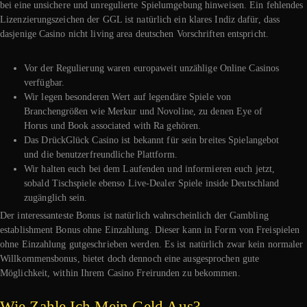
bei eine unsichere und unregulierte Spielumgebung hinweisen. Ein fehlendes
Lizenzierungszeichen der GGL ist natürlich ein klares Indiz dafür, dass
dasjenige Casino nicht living area deutschen Vorschriften entspricht.
Vor der Regulierung waren europaweit unzählige Online Casinos
verfügbar.
Wir legen besonderen Wert auf legendäre Spiele von
Branchengrößen wie Merkur und Novoline, zu denen Eye of
Horus und Book associated with Ra gehören.
Das DrückGlück Casino ist bekannt für sein breites Spielangebot
und die benutzerfreundliche Plattform.
Wir halten euch bei dem Laufenden und informieren euch jetzt,
sobald Tischspiele ebenso Live-Dealer Spiele inside Deutschland
zugänglich sein.
Der interessanteste Bonus ist natürlich wahrscheinlich der Gambling
establishment Bonus ohne Einzahlung. Dieser kann in Form von Freispielen
ohne Einzahlung gutgeschrieben werden. Es ist natürlich zwar kein normaler
Willkommensbonus, bietet doch dennoch eine ausgesprochen gute
Möglichkeit, within Ihrem Casino Freirunden zu bekommen.
Wie Zahle Ich Mein Geld Aus?