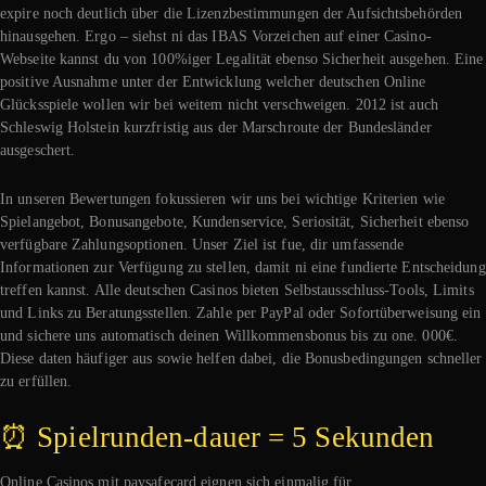
expire noch deutlich über die Lizenzbestimmungen der Aufsichtsbehörden
hinausgehen. Ergo – siehst ni das IBAS Vorzeichen auf einer Casino-
Webseite kannst du von 100%iger Legalität ebenso Sicherheit ausgehen. Eine
positive Ausnahme unter der Entwicklung welcher deutschen Online
Glücksspiele wollen wir bei weitem nicht verschweigen. 2012 ist auch
Schleswig Holstein kurzfristig aus der Marschroute der Bundesländer
ausgeschert.
In unseren Bewertungen fokussieren wir uns bei wichtige Kriterien wie
Spielangebot, Bonusangebote, Kundenservice, Seriosität, Sicherheit ebenso
verfügbare Zahlungsoptionen. Unser Ziel ist fue, dir umfassende
Informationen zur Verfügung zu stellen, damit ni eine fundierte Entscheidung
treffen kannst. Alle deutschen Casinos bieten Selbstausschluss-Tools, Limits
und Links zu Beratungsstellen. Zahle per PayPal oder Sofortüberweisung ein
und sichere uns automatisch deinen Willkommensbonus bis zu one. 000€.
Diese daten häufiger aus sowie helfen dabei, die Bonusbedingungen schneller
zu erfüllen.
⏰ Spielrunden-dauer = 5 Sekunden
Online Casinos mit paysafecard eignen sich einmalig für