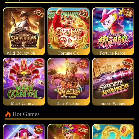
Wild Bounty Showdown
Fortune Ox
Fortune Rabbit
Mask Carnival
Bali Vacation
Speed Winner
Hot Games