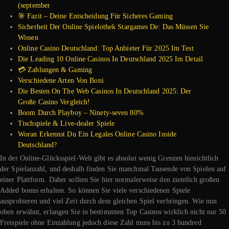
(september
🎯 Fazit – Deine Entscheidung Für Sicheres Gaming
Sicherheit Der Online Spielothek Stargames De: Das Müssen Sie
Wissen
Online Casino Deutschland: Top Anbieter Für 2025 Im Test
Die Leading 10 Online Casinos In Deutschland 2025 Im Detail
💳 Zahlungen & Gaming
Verschiedene Arten Von Boni
Die Besten On The Web Casinos In Deutschland 2025: Der
Große Casino Vergleich!
Boom Durch Playboy – Ninety-seven 80%
Tischspiele & Live-dealer Spiele
Woran Erkennst Du Ein Legales Online Casino Inside
Deutschland?
In der Online-Glücksspiel-Welt gibt es absolut wenig Grenzen hinsichtlich
der Spielanzahl, und deshalb finden Sie manchmal Tausende von Spielen auf
einer Plattform. Daher sollten Sie hier normalerweise den ziemlich großen
Added bonus erhalten. So können Sie viele verschiedenen Spiele
ausprobieren und viel Zeit durch dem gleichen Spiel verbringen. Wie nun
oben erwähnt, erlangen Sie in bestimmten Top Casinos wirklich nicht nur 50
Freispiele ohne Einzahlung jedoch diese Zahl muss bis zu 3 hundred