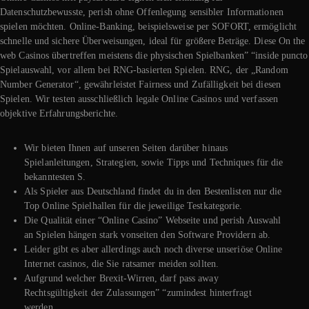
Datenschutzbewusste, perish ohne Offenlegung sensibler Informationen
spielen möchten. Online-Banking, beispielsweise per SOFORT, ermöglicht
schnelle und sichere Überweisungen, ideal für größere Beträge. Diese On the
web Casinos übertreffen meistens die physischen Spielbanken” “inside puncto
Spielauswahl, vor allem bei RNG-basierten Spielen. RNG, der „Random
Number Generator“, gewährleistet Fairness und Zufälligkeit bei diesen
Spielen. Wir testen ausschließlich legale Online Casinos und verfassen
objektive Erfahrungsberichte.
Wir bieten Ihnen auf unseren Seiten darüber hinaus
Spielanleitungen, Strategien, sowie Tipps und Techniques für die
bekanntesten S.
Als Spieler aus Deutschland findet du in den Bestenlisten nur die
Top Online Spielhallen für die jeweilige Testkategorie.
Die Qualität einer “Online Casino” Webseite und perish Auswahl
an Spielen hängen stark vonseiten den Software Providern ab.
Leider gibt es aber allerdings auch noch diverse unseriöse Online
Internet casinos, die Sie ratsamer meiden sollten.
Aufgrund welcher Brexit-Wirren, darf pass away
Rechtsgültigkeit der Zulassungen” “zumindest hinterfragt
werden.