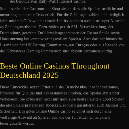
die besondersten Bally Wulff Internet casinos.
Somit stellen der Gastronomie Shop sicher, dass alle Spieler sachliche und
unvoreingenommene Tests erhält. Für die Zahlungen zählen nicht lediglich
faire minimale” “sowie maximale Limits, sondern auch eine super Auswahl
an Zahlungsmethoden. Dazu zählen perish SSL-Verschlüsselung, der
Datenschutz, getestete Zufallszahlengeneratoren der Casino Spiele sowie
Unterstützung bei verantwortungsvollem Spielen. Aber darüber hinaus die
Lizenz von der UK Betting Commission, aus Curaçao oder aus Kanada von
der Kahnawake Gaming Commission sind absolut vertrauenswürdig.
Beste Online Casinos Throughout
Deutschland 2025
Diese Entwickler setzen Criteria in der Branche über ihre Innovationen,
Proposal für Qualität und das beständige Streben, das Spielerlebnis über
verbessern. Sie offerieren nicht nur noch eine breite Palette a good Spielen,
die alle Spielerpräferenzen abdecken, sondern garantieren auch Justness und
Sicherheit. Ein gutes Online Online casino zeichnet sich durch eine
vielfältige Auswahl an Spielen aus, die der führenden Entwicklern
bereitgestellt werden.