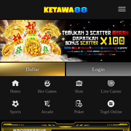
Beranda
Slot Online
Live Casino
Sportsbook
Arcade
Togel Online
Daftar
Login
Poker
Whatsapp
Home
Hot Games
Slots
Live Casino
Telegram
Sports
Arcade
Poker
Togel Online
Livechat