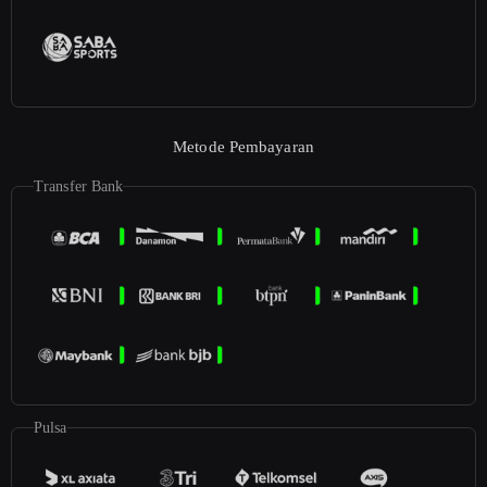
Metode Pembayaran
Transfer Bank
Pulsa