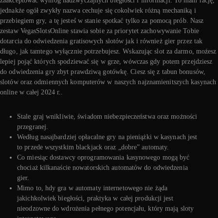
zaakceptować wymóg nadzwyczajnych biegłości i informacji. To mam rację,
jednakże ogół zwykły nazwa cechuje się cokolwiek różną mechaniką i
przebiegiem gry, a tę jesteś w stanie spotkać tylko za pomocą prób. Nasz
zestaw VegasSlotsOnline stawia sobie za priorytet zachowywanie Tobie
dotarcia do odwiedzenia gratisowych slotów jak i również gier przez tak
długo, jak tamtego wyłącznie potrzebujesz. Wskazując slot za darmo, możesz
lepiej pojąć których spodziewać się w grze, wówczas gdy potem przejdziesz
do odwiedzenia gry zbyt prawdziwą gotówkę. Ciesz się z tabun bonusów,
slotów oraz odmiennych komputerów w naszych najznamienitszych kasynach
online w całej 2024 r..
Stale graj wnikliwie, świadom niebezpieczeństwa oraz możności
przegranej.
Według nasajbardziej opłacalne gry na pieniążki w kasynach jest
to przede wszystkim blackjack oraz „dobre” automaty.
Co miesiąc dostawcy oprogramowania kasynowego mogą być
chociaż kilkanaście nowatorskich automatów do odwiedzenia
gier.
Mimo to, hdy gra w automaty internetowego nie żąda
jakichkolwiek biegłości, praktyka w całej produkcji jest
nieodzowne do wdrożenia pełnego potencjału, który mają sloty