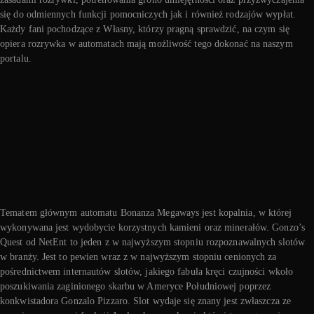
się do odmiennych funkcji pomocniczych jak i również rodzajów wypłat.
Każdy fani pochodzące z Własny, którzy pragną sprawdzić, na czym się
opiera rozrywka w automatach mają możliwość tego dokonać na naszym
portalu.
Tematem głównym automatu Bonanza Megaways jest kopalnia, w której
wykonywana jest wydobycie korzystnych kamieni oraz minerałów. Gonzo’s
Quest od NetEnt to jeden z w najwyższym stopniu rozpoznawalnych slotów
w branży. Jest to pewien wraz z w najwyższym stopniu cenionych za
pośrednictwem internautów slotów, jakiego fabuła kręci czujności wkoło
poszukiwania zaginionego skarbu w Ameryce Południowej poprzez
konkwistadora Gonzalo Pizzaro. Slot wydaje się znany jest zwłaszcza ze