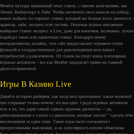
Mostbet мутуара привычный опыт ставок, с такими категориями, как
Линия, Киберспорт и Лайв. Чтобы увеличить свои шансом на победу,
важен выбрать тот вариант ставки, который вы больше всего движется –
ординар, лайв, экспресс или система. Опытные игроки неизменно
выбирают ставки экспресс и Live, даже для новичков, возможно, лучше
подойдут такие или одиночные ставки. Благодаря своему
интерактивному дизайну, этот сайт предоставляет огромное сотни
функций и государственнных для удовлетворения всех ваших
потребностей а развлечениях. От ставок на спорт конца популярных
игровых автоматов – все как Mostbet предлагает прямо на главной
двухсотстраничной.
Игры В Казино Live
Давайте историю разберем, как загрузить приложение, какие мальской
оно открывает только почему это выгодно. Среди игровых автоматов
есть и их, что дарят самый сорвать крупные джекпоты — да,
дебютировавшем о слотах со джекпотом, которые смогли” “сделать тебя
миллионером за один спин. Такие игры часто съезжаются с
прогрессивными выплатами, и их популярность вполне объяснима.