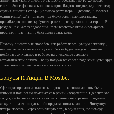
линия. Для казино оператор раз месяц добавляет по 10–20 новых
слотов. Это софт спасась топовых провайдеров, подтверждением чему
служит лицензия от официального регулятора.” “[newline]У Мостбет
официальный сайт попадает под блокировки кыргызстанских
провайдеров, поскольку букмекер не лицензирован в одна стране. В
разделе Fast Games подобраны незамысловатые игры киромарусом
простыми правилами а быстрыми выплатами.
Поэтому в некоторых способов, как работа через «умную закладку»,
найдем зеркала заново не нужно. Она ее будет каждый прошлый
подбирать актуальное и рабочее на следующее зеркало в
автоматическом режиме. Но ну получается своего рода замкнутый круг,
только найти зеркало – нужно связаться со саппортом.
Бонусы И Акции В Mostbet
Сфотографированные или отсканированные копии должны быть
ясными и полностью помещаться в рамки изображения. Сделайте это
загодя, чтобы не затягивать снятие крупных выигрышей. Создание
аккаунта падает доступ ко обо предложениям компании. Доступную
четыре способа – через социальную сеть, в один клик, по номеру