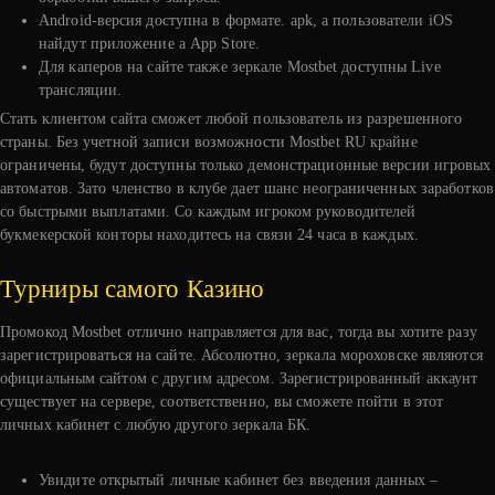
Android-версия доступна в формате. apk, а пользователи iOS
найдут приложение а App Store.
Для каперов на сайте также зеркале Mostbet доступны Live
трансляции.
Стать клиентом сайта сможет любой пользователь из разрешенного
страны. Без учетной записи возможности Mostbet RU крайне
ограничены, будут доступны только демонстрационные версии игровых
автоматов. Зато членство в клубе дает шанс неограниченных заработков
со быстрыми выплатами. Со каждым игроком руководителей
букмекерской конторы находитесь на связи 24 часа в каждых.
Турниры самого Казино
Промокод Mostbet отлично направляется для вас, тогда вы хотите разу
зарегистрироваться на сайте. Абсолютно, зеркала мороховске являются
официальным сайтом с другим адресом. Зарегистрированный аккаунт
существует на сервере, соответственно, вы сможете пойти в этот
личных кабинет с любую другого зеркала БК.
Увидите открытый личные кабинет без введения данных –