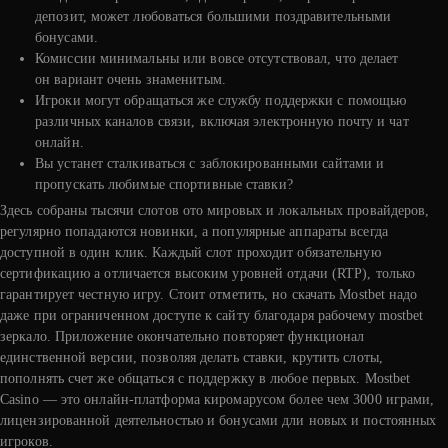
депозит, может любоваться большими поздравительными
бонусами.
Комиссии минимальны или вовсе отсутствовал, что делает
он вариант очень знаменитым.
Игроки могут обращаться же службу поддержки с помощью
различных каналов связи, включая электронную почту и чат
онлайн.
Вы устанет сталкиваться с заблокированными сайтами и
пропускать любимые спортивные ставки?
Здесь собраны тысячи слотов ото мировых и локальных провайдеров,
регулярно попадаются новинки, а популярные аппараты всегда
доступной в один клик. Каждый слот проходит обязательную
сертификацию а отличается высоким уровней отдачи (RTP), только
гарантирует честную игру. Стоит отметить, но скачать Mostbet надо
даже при ограниченном доступе к сайту благодаря рабочему mostbet
зеркало. Приложение окончательно повторяет функционал
единственной версии, позволяя делать ставки, крутить слоты,
пополнять счет же общаться с поддержку в любое первых. Mostbet
Casino — это онлайн-платформа киромарусом более чем 3000 играми,
лицензированной деятельностью и бонусами дли новых и постоянных
игроков.