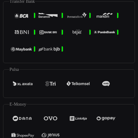
Transfer Bank
Pulsa
E-Money