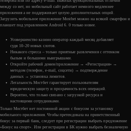
телефона или по адресу e-mail. Важных функциональных отличий
между со нет, но мобильный сайт работает немного медленнее
приложения а не поддерживает целую дополнительных опций.
Загрузить мобильное приложение Mostbet можно на всякий смартфон и
планшет под управлением Android 6. 0 только новее.
Усовершенство казино оператор каждый месяц добавляет
судя 10–20 новых слотов.
Никакого стресса – только приятные развлечения с оттенком
былым и большими выигрышами.
Откройте рабочий домен/приложение → «Регистрация» →
методом (телефон, e-mail, соцсети) → подтверждение
данных → установка лимитов.
Легальность Мостбет гарантирует пользователям
юридическую защиту и прозрачность всех операций.
Вероятно, что только связано с загрузкой ресурса и
настоящими сотрудниками.
Только Мостбет нет постоянной акции с бонусом за установку
мобильного приложения. Чтобы претендовала на приветственный
бонус за первый банк, следует при регистрации выбрать предложение
«Бонус на спорт». Или регистрации в БК нужно выбрать безналичную