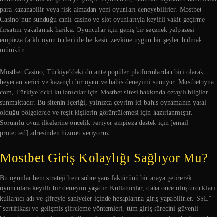
para kazanabilir veya risk almadan yeni oyunları deneyebilirler. Mostbet
Casino’nun sunduğu canlı casino ve slot oyunlarıyla keyifli vakit geçirme
fırsatını yakalamak harika. Oyuncular için geniş bir seçenek yelpazesi
empieza farklı oyun türleri ile herkesin zevkine uygun bir şeyler bulmak
mümkün.
Mostbet Casino, Türkiye’deki durante popüler platformlardan biri olarak
heyecan verici ve kazançlı bir oyun ve bahis deneyimi sunuyor. Mostbetoyna.
com, Türkiye’deki kullanıcılar için Mostbet sitesi hakkında detaylı bilgiler
sunmaktadır. Bu sitenin içeriği, yalnızca çevrim içi bahis oynamanın yasal
olduğu bölgelerde ve reşit kişilerin görüntülemesi için hazırlanmıştır.
Sorumlu oyun ilkelerine öncelik veriyor empieza destek için [email
protected] adresinden hizmet veriyoruz.
Mostbet Giriş Kolaylığı Sağlıyor Mu?
Bu oyunlar hem strateji hem sobre şans faktörünü bir araya getirerek
oyunculara keyifli bir deneyim yaşatır. Kullanıcılar, daha önce oluşturdukları
kullanıcı adı ve şifreyle saniyeler içinde hesaplarına giriş yapabilirler. SSL”
“sertifikası ve gelişmiş şifreleme yöntemleri, tüm giriş sürecini güvenli