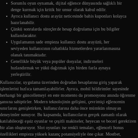
Sorumlu oyun oynamak, dijital eğlence dünyasında sağlıklı bir
denge kurmak için kritik bir unsur olarak kabul edilir.
Ayrıca kullanıcı dostu arayüz neticesinde bahis kuponları kolayca
hazırlanabilir.
Çünkü sonralarda süreçlerde hesap doğrulama için bu bilgiler
kullanılacaktır.
Uygulamanın sade empieza kullanıcı dostu arayüzü, her
seviyeden kullanıcının rahatlıkla hizmetlerden yararlanmasına
olanak tanımaktadır.
Genellikle büyük veya popüler dosyalar, indirmeleri
hızlandırmak ve yükü dağıtmak için birden fazla aynaya
yerleştirilir.
Kullanıcılar, uygulama üzerinden doğrudan hesaplarına giriş yaparak
işlemlerini hızlıca tamamlayabilirler. Ayrıca, mobil bildirimler sayesinde
herhangi bir güncellemeyi en este momento da promosyonu anında öğrenme
şansına sahiptirler. Modern teknolojinin gelişimi, çevrimiçi eğlencenin
sınırlarını genişletirken, kullanıcılarına daha önce mümkün olmayan
deneyimler sunuyor. Bu kapsamda, kullanıcıların gerçek zamanlı olarak
katılabileceği eşsiz oyunlar ve çeşitli makineler, heyecan ve beceri gerektiren
bir alan oluşturuyor. Slot oyunları ise renkli temaları, eğlenceli bonus
özellikleri empieza yüksek kazanç potansiyeliyle öne çıkar. Mostbet,