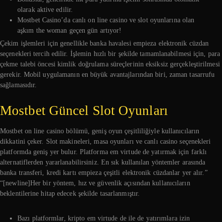
olarak aktive edilir.
Mostbet Casino’da canlı on line casino ve slot oyunlarına olan
aşkım the woman geçen gün artıyor!
Çekim işlemleri için genellikle banka havalesi empieza elektronik cüzdan
seçenekleri tercih edilir. İşlemin hızlı bir şekilde tamamlanabilmesi için, para
çekme talebi öncesi kimlik doğrulama süreçlerinin eksiksiz gerçekleştirilmesi
gerekir. Mobil uygulamanın en büyük avantajlarından biri, zaman tasarrufu
sağlamasıdır.
Mostbet Güncel Slot Oyunları
Mostbet on line casino bölümü, geniş oyun çeşitliliğiyle kullanıcıların
dikkatini çeker. Slot makineleri, masa oyunları ve canlı casino seçenekleri
platformda geniş yer bulur. Platforma em virtude de yatırmak için farklı
alternatiflerden yararlanabilirsiniz. En sık kullanılan yöntemler arasında
banka transferi, kredi kartı empieza çeşitli elektronik cüzdanlar yer alır.”
“[newline]Her bir yöntem, hız ve güvenlik açısından kullanıcıların
beklentilerine hitap edecek şekilde tasarlanmıştır.
Bazı platformlar, kripto em virtude de ile de yatırımlara izin