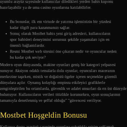
uyumlu arayüz sayesinde kullanıcılar diledikleri yerden bahis kuponu
hazırlayabilir ya de uma casino oyunlarına katılabilirler.
Bu bonuslar, ilk em virtude de yatırma işleminizin bir yüzdesi
kadar tilgift para kazanmanızı sağlar.
Sonuç olarak Mostbet bahis yeni giriş adresleri, kullanıcıların
spor bahisleri deneyimini sorunsuz şekilde yaşamaları için en
önemli bağlantılardır.
Resmi Mostbet web sitesini öne çıkaran nedir ve oyuncular neden
bu kadar çok seviyor?
Modern oyun dünyasında, makine oyunları geniş bir kategori yelpazesi
sunuyor. Aksiyon odaklı temalarla dolu oyunlar, oyuncuları maceranın
merkezine taşırken, mistik ve doğaüstü ögeler içeren seçenekler gizemli
dünyalara açılır. Oynanış kolaylığı empieza etkileyici grafiklerle
zenginleştirilen bu ortamlarda, güvenlik ve adalet unsurları da en üst düzeyde
bulunuyor. Kullanıcıların verileri titizlikle korunurken, oyun sonuçlarının
tamamıyla denetlenmiş ve şeffaf olduğu” “güvencesi veriliyor.
Mostbet Hoşgeldin Bonusu
Kullanıcı dostu arayüzü sayesinde oyunlara rahatlıkla erişim sağlamak