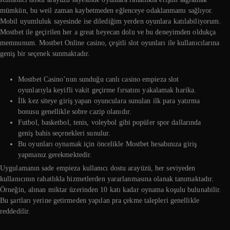
mümkün, bu weil zaman kaybetmeden eğlenceye odaklanmamı sağlıyor.
Mobil uyumluluk sayesinde ise dilediğim yerden oyunlara katılabiliyorum.
Mostbet ile geçirilen her a great heyecan dolu ve bu deneyimden oldukça
memnunum. Mostbet Online casino, çeşitli slot oyunları ile kullanıcılarına
geniş bir seçenek sunmaktadır.
Mostbet Casino’nun sunduğu canlı casino empieza slot
oyunlarıyla keyifli vakit geçirme fırsatını yakalamak harika.
İlk kez siteye giriş yapan oyunculara sunulan ilk para yatırma
bonusu genellikle sobre cazip olanıdır.
Futbol, basketbol, tenis, voleybol gibi popüler spor dallarında
geniş bahis seçenekleri sunulur.
Bu oyunları oynamak için öncelikle Mostbet hesabınıza giriş
yapmanız gerekmektedir.
Uygulamanın sade empieza kullanıcı dostu arayüzü, her seviyeden
kullanıcının rahatlıkla hizmetlerden yararlanmasına olanak tanımaktadır.
Örneğin, alınan miktar üzerinden 10 katı kadar oynama koşulu bulunabilir.
Bu şartları yerine getirmeden yapılan pra çekme talepleri genellikle
reddedilir.