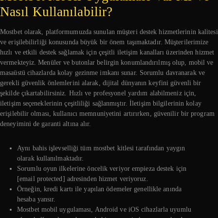
Nasıl Kullanılabilir?
Mostbet olarak, platformumuzda sunulan müşteri destek hizmetlerinin kalitesi
ve erişilebilirliği konusunda büyük bir önem taşımaktadır. Müşterilerimize
hızlı ve etkili destek sağlamak için çeşitli iletişim kanalları üzerinden hizmet
vermekteyiz. Menüler ve butonlar belirgin konumlandırılmış olup, mobil ve
masaüstü cihazlarda kolay gezinme imkanı sunar. Sorumlu davranarak ve
gerekli güvenlik önlemlerini alarak, dijital dünyanın keyfini güvenli bir
şekilde çıkartabilirsiniz. Hızlı ve profesyonel yardım alabilmeniz için,
iletişim seçeneklerinin çeşitliliği sağlanmıştır. İletişim bilgilerinin kolay
erişilebilir olması, kullanıcı memnuniyetini artırırken, güvenilir bir program
deneyimini de garanti altına alır.
Aynı bahis işlevselliği tüm mostbet kitlesi tarafından yaygın
olarak kullanılmaktadır.
Sorumlu oyun ilkelerine öncelik veriyor empieza destek için
[email protected] adresinden hizmet veriyoruz.
Örneğin, kredi kartı ile yapılan ödemeler genellikle anında
hesaba yansır.
Mostbet mobil uygulaması, Android ve iOS cihazlarla uyumlu