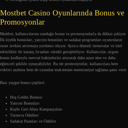
Mostbet Casino Oyunlarında Bonus ve
Promosyonlar
Mostbet, kullanıcılarına sunduğu bonus ve promosyonlarla da dikkat çekiyor.
İlk üyelik bonusları, yatırım bonusları ve sadakat programları oyuncuların
oyun zevkini artırmaya yardımcı oluyor. Ayrıca düzenli turnuvalar ve özel
etkinlikler ile kazanç fırsatları sürekli genişletiliyor. Kullanıcılar, uygun
bonus kodlarıyla mevcut bakiyelerini artırarak daha uzun süre ve daha
eğlenceli şekilde oynayabilirler. Bu tür promosyonlar, kullanıcılara hem
riskleri azaltma hem de oyundan maksimum memnuniyet sağlama şansı verir.
Bazı yaygın bonus çeşitleri:
Hoş Geldin Bonusu
Yatırım Bonusları
Kaybı Geri Alma Kampanyaları
Turnuva Ödülleri
Sadakat Puanları ve Ödüller