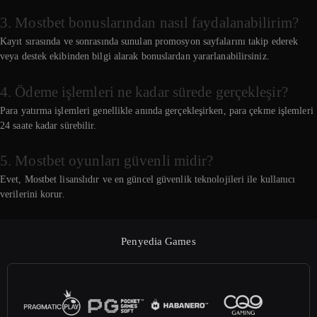
3. Mostbet bonuslarından nasıl faydalanabilirim?
Kayıt sırasında ve sonrasında sunulan promosyon sayfalarını takip ederek
veya destek ekibinden bilgi alarak bonuslardan yararlanabilirsiniz.
4. Ödeme işlemleri ne kadar sürede gerçekleşir?
Para yatırma işlemleri genellikle anında gerçekleşirken, para çekme işlemleri
24 saate kadar sürebilir.
5. Mostbet oyunları güvenli midir?
Evet, Mostbet lisanslıdır ve en güncel güvenlik teknolojileri ile kullanıcı
verilerini korur.
Penyedia Games