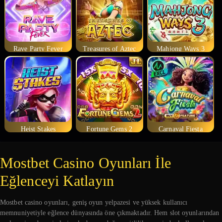
Rave Party Fever
Treasures of Aztec
Mahjong Ways 3
Heist Stakes
Fortune Gems 2
Carnaval Fiesta
Mostbet Casino Oyunları İle
Eğlenceyi Katlayın
Mostbet casino oyunları, geniş oyun yelpazesi ve yüksek kullanıcı
memnuniyetiyle eğlence dünyasında öne çıkmaktadır. Hem slot oyunlarından