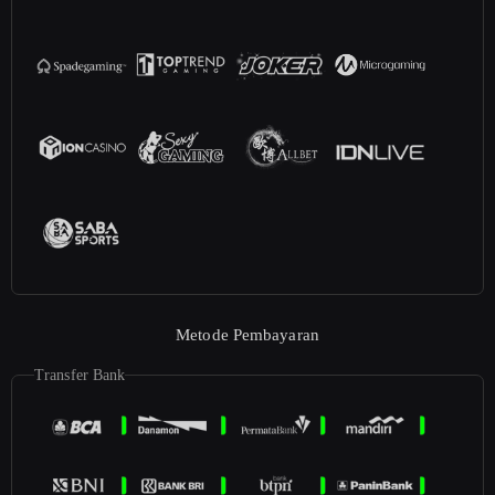
Metode Pembayaran
Transfer Bank