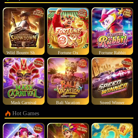
Wild Bounty Showdown
Fortune Ox
Fortune Rabbit
Mask Carnival
Bali Vacation
Speed Winner
Hot Games