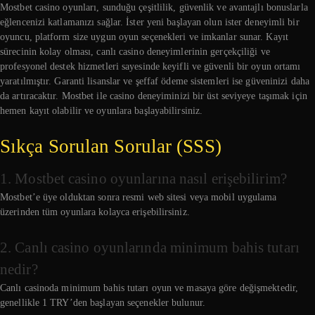
Mostbet casino oyunları, sunduğu çeşitlilik, güvenlik ve avantajlı bonuslarla
eğlencenizi katlamanızı sağlar. İster yeni başlayan olun ister deneyimli bir
oyuncu, platform size uygun oyun seçenekleri ve imkanlar sunar. Kayıt
sürecinin kolay olması, canlı casino deneyimlerinin gerçekçiliği ve
profesyonel destek hizmetleri sayesinde keyifli ve güvenli bir oyun ortamı
yaratılmıştır. Garanti lisanslar ve şeffaf ödeme sistemleri ise güveninizi daha
da artıracaktır. Mostbet ile casino deneyiminizi bir üst seviyeye taşımak için
hemen kayıt olabilir ve oyunlara başlayabilirsiniz.
Sıkça Sorulan Sorular (SSS)
1. Mostbet casino oyunlarına nasıl erişebilirim?
Mostbet’e üye olduktan sonra resmi web sitesi veya mobil uygulama
üzerinden tüm oyunlara kolayca erişebilirsiniz.
2. Canlı casino oyunlarında minimum bahis tutarı
nedir?
Canlı casinoda minimum bahis tutarı oyun ve masaya göre değişmektedir,
genellikle 1 TRY’den başlayan seçenekler bulunur.