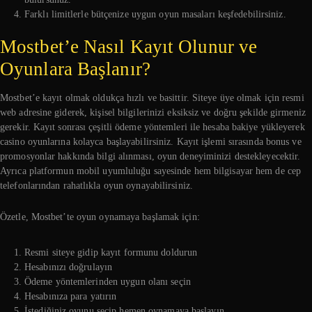
Farklı limitlerle bütçenize uygun oyun masaları keşfedebilirsiniz.
Mostbet’e Nasıl Kayıt Olunur ve
Oyunlara Başlanır?
Mostbet’e kayıt olmak oldukça hızlı ve basittir. Siteye üye olmak için resmi
web adresine giderek, kişisel bilgilerinizi eksiksiz ve doğru şekilde girmeniz
gerekir. Kayıt sonrası çeşitli ödeme yöntemleri ile hesaba bakiye yükleyerek
casino oyunlarına kolayca başlayabilirsiniz. Kayıt işlemi sırasında bonus ve
promosyonlar hakkında bilgi alınması, oyun deneyiminizi destekleyecektir.
Ayrıca platformun mobil uyumluluğu sayesinde hem bilgisayar hem de cep
telefonlarından rahatlıkla oyun oynayabilirsiniz.
Özetle, Mostbet’te oyun oynamaya başlamak için:
Resmi siteye gidip kayıt formunu doldurun
Hesabınızı doğrulayın
Ödeme yöntemlerinden uygun olanı seçin
Hesabınıza para yatırın
İstediğiniz oyunu seçip hemen oynamaya başlayın