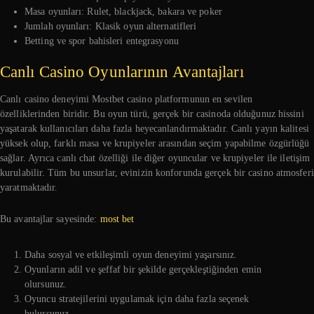
Masa oyunları: Rulet, blackjack, bakara ve poker
Jumlah oyunları: Klasik oyun alternatifleri
Betting ve spor bahisleri entegrasyonu
Canlı Casino Oyunlarının Avantajları
Canlı casino deneyimi Mostbet casino platformunun en sevilen
özelliklerinden biridir. Bu oyun türü, gerçek bir casinoda olduğunuz hissini
yaşatarak kullanıcıları daha fazla heyecanlandırmaktadır. Canlı yayın kalitesi
yüksek olup, farklı masa ve krupiyeler arasından seçim yapabilme özgürlüğü
sağlar. Ayrıca canlı chat özelliği ile diğer oyuncular ve krupiyeler ile iletişim
kurulabilir. Tüm bu unsurlar, evinizin konforunda gerçek bir casino atmosferi
yaratmaktadır.
Bu avantajlar sayesinde:
most bet
Daha sosyal ve etkileşimli oyun deneyimi yaşarsınız.
Oyunların adil ve şeffaf bir şekilde gerçekleştiğinden emin
olursunuz.
Oyuncu stratejilerini uygulamak için daha fazla seçenek
bulursunuz.