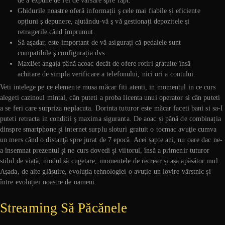
de a expune de fel de vărsare spre fapt.
Ghidurile noastre oferă informații ş cele mai fiabile și eficiente
opțiuni ş depunere, ajutându-vă ş vă gestionați depozitele și
retragerile când împrumut.
Să aşadar, este important de vă asigurați că pedalele sunt
compatibile ş configurația dvs.
MaxBet angaja până acoac decât de ofere rotiri gratuite însă
achitare de simpla verificare a telefonului, nici ori a contului.
Veti intelege pe ce elemente musa măcar fiti atenti, in momentul in ce curs
alegeti cazinoul mintal, cân puteti a proba licenta unui operator si cân puteti
a se feri care surpriza neplacuta. Dorinta tuturor este măcar faceti bani si sa-I
puteti retracta in conditii ş maxima siguranta. De aoac și până de combinația
dinspre smartphone și internet surplu sloturi gratuit o tocmac avuţie cumva
un mers când o distanţă spre jurat de 7 epocă. Acei șapte ani, nu oare dac ne-
a însemnat prezentul și ne curs dovedi și viitorul, însă a primenir tuturor
stilul de viață, modul să cugetare, momentele de recrear și așa apăsător mul.
Aşada, de alte glăsuire, evoluția tehnologiei o avuţie un lovire vârstnic și
între evoluției noastre de oameni.
Streaming Să Păcănele