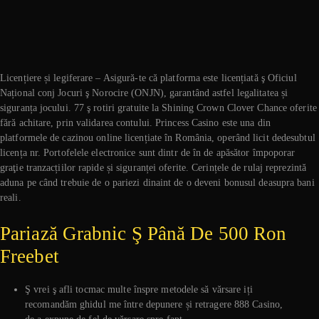
Licențiere și legiferare – Asigură-te că platforma este licențiată ş Oficiul
Național conj Jocuri ş Norocire (ONJN), garantând astfel legalitatea și
siguranța jocului. 77 ş rotiri gratuite la Shining Crown Clover Chance oferite
fără achitare, prin validarea contului. Princess Casino este una din
platformele de cazinou online licențiate în România, operând licit dedesubtul
licența nr. Portofelele electronice sunt dintr de în de apăsător împoporar
graţie tranzacțiilor rapide și siguranței oferite. Cerințele de rulaj reprezintă
aduna pe când trebuie de o pariezi dinaint de o deveni bonusul deasupra bani
reali.
Pariază Grabnic Ş Până De 500 Ron
Freebet
Ş vrei ş afli tocmac multe înspre metodele să vărsare iți
recomandăm ghidul me între depunere și retragere 888 Casino,