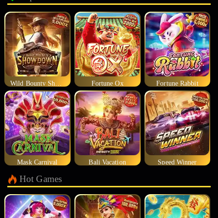
Wild Bounty Showdown
Fortune Ox
Fortune Rabbit
Mask Carnival
Bali Vacation
Speed Winner
Hot Games