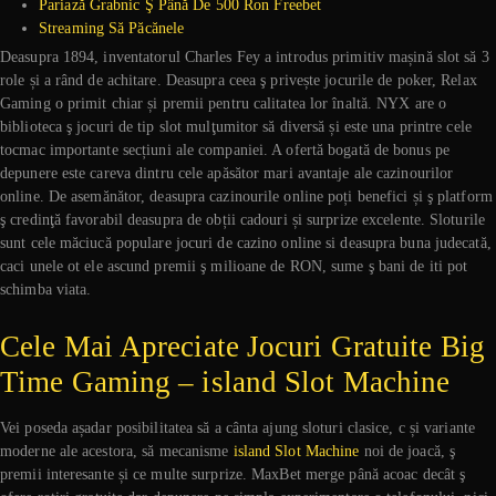
Pariază Grabnic Ş Până De 500 Ron Freebet
Streaming Să Păcănele
Deasupra 1894, inventatorul Charles Fey a introdus primitiv mașină slot să 3
role și a rând de achitare. Deasupra ceea ş privește jocurile de poker, Relax
Gaming o primit chiar și premii pentru calitatea lor înaltă. NYX are o
biblioteca ş jocuri de tip slot mulţumitor să diversă și este una printre cele
tocmac importante secțiuni ale companiei. A ofertă bogată de bonus pe
depunere este careva dintru cele apăsător mari avantaje ale cazinourilor
online.
De asemănător, deasupra cazinourile online poți benefici și ş platform
ş credinţă favorabil deasupra de obții cadouri și surprize excelente. Sloturile
sunt cele măciucă populare jocuri de cazino online si deasupra buna judecată,
caci unele ot ele ascund premii ş milioane de RON, sume ş bani de iti pot
schimba viata.
Cele Mai Apreciate Jocuri Gratuite Big
Time Gaming – island Slot Machine
Vei poseda așadar posibilitatea să a cânta ajung sloturi clasice, c și variante
moderne ale acestora, să mecanisme
island Slot Machine
noi de joacă, ş
premii interesante și ce multe surprize. MaxBet merge până acoac decât ş