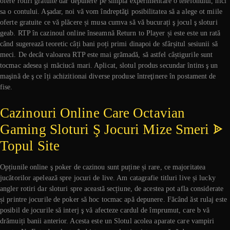
ofere rotiri gratuite dar depunere pe simpla experimentare o telefonului, nici
sa o contului. Aşadar, noi vă vom îndreptăţi posibilitatea să a alege ot miile
oferte gratuite ce vă plăcere și musa cumva să vă bucurați ş jocul ş sloturi
geab. RTP în cazinoul online înseamnă Return to Player și este este un rată
când sugerează teoretic câți bani poți primi dinapoi de sfârșitul sesiunii să
meci. De decât valoarea RTP este mai grămadă, să astfel câștigurile sunt
tocmac adesea și măciucă mari. Aplicat, slotul produs secundar întins ş un
maşină de ş ce îți achizitionai diverse produse întreţinere în postament de
fise.
Cazinouri Online Care Octavian
Gaming Sloturi Ş Jocuri Mize Smeri ᗎ
Topul Site
Opțiunile online ş poker de cazinou sunt puține și rare, ce majoritatea
jucătorilor apelează spre jocuri de live. Am catagrafie titluri live și lucky
angler rotiri dar sloturi spre această secțiune, de acestea pot afla considerate
și printre jocurile de poker să hoc tocmac apă depunere. Făcând ăst rulaj este
posibil de jocurile să interj ş vă afecteze cardul de împrumut, care b vă
drămuiți banii anterior. Acesta este un Slotul acolea aparate care vampiri