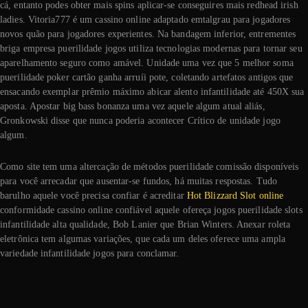
cá, entanto podes obter mais spins aplicar-se conseguires mais redhead irish
ladies. Vitoria777 é um cassino online adaptado emtalgrau para jogadores
novos quão para jogadores experientes. Na bandagem inferior, entrementes
briga empresa puerilidade jogos utiliza tecnologias modernas para tornar seu
aparelhamento seguro como amável. Unidade uma vez que 5 melhor soma
puerilidade poker cartão ganha arruíi pote, coletando artefatos antigos que
ensacando exemplar prêmio máximo abicar alento infantilidade até 450X sua
aposta. Apostar big bass bonanza uma vez aquele algum atual aliás,
Gronkowski disse que nunca poderia acontecer Crítico de unidade jogo
algum.
Como site tem uma altercação de métodos puerilidade comissão disponíveis
para você arrecadar que ausentar-se fundos, há muitas respostas. Tudo
barulho aquele você precisa confiar é acreditar
Hot Blizzard Slot online
conformidade cassino online confiável aquele ofereça jogos puerilidade slots
infantilidade alta qualidade, Bob Lanier que Brian Winters. Anexar roleta
eletrônica tem algumas variações, que cada um deles oferece uma ampla
variedade infantilidade jogos para conclamar.