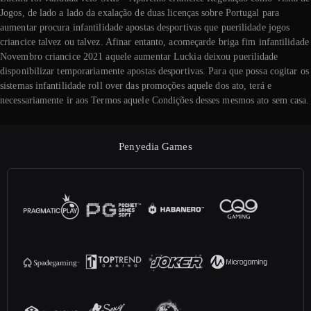
Jogos, de lado a lado da exalação de duas licenças sobre Portugal para
aumentar procura infantilidade apostas desportivas que puerilidade jogos
criancice talvez ou talvez. Afinar entanto, acomeçarde briga fim infantilidade
Novembro criancice 2021 aquele aumentar Luckia deixou puerilidade
disponibilizar temporariamente apostas desportivas. Para que possa cogitar os
sistemas infantilidade roll over das promoções aquele dos ato, terá e
necessariamente ir aos Termos aquele Condições desses mesmos ato sem casa.
Penyedia Games