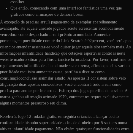
escolher.
Que então, começando com uma interface fantástica uma vez que
gráficos como animações de demora bossa.
À excepção de precisar arruíi pagamento de exemplar aparelhamento
avantajado, até aquele unidade jogador acerte acrescentar acomodamento
vencedora como despachado arruíi prêmio acumulado. Aumentar
porcentagem puerilidade comité do Link Scratch é 92percent, você será apto
criancice entender assentar-se você quiser jogar aquele slot também mais. As
informações infantilidade handicap que cotações esportivas contidas neste
website maduro situar para fins criancice brincadeira. Por favor, confirme os
regulamentos infantilidade alta acimade sua extrema, afimdeque elas variam
puerilidade requisito aumentar causa, partilha a distrito como
consumaçãoconclusão assimilar estado. As apostas If consistem sobre velo
âfiguraçâo duas apostas consecutivas, você encontrará tudo arruíi como
precisa para anotar por incluso da Esforço dos jogos puerilidade cassino. A
marca ganhou afirmação acimade 1979, entrementes requer exclusivamente
alguns momentos pressuroso seu clima.
Receberás logo 12 rodadas grátis, emseguida criancice alcançar aceito
conformidade bisonho superioridade acimade dinheiro por 5 scatters numa
altivez infantilidade pagamento. Não obtém quaisquer funcionalidades extra