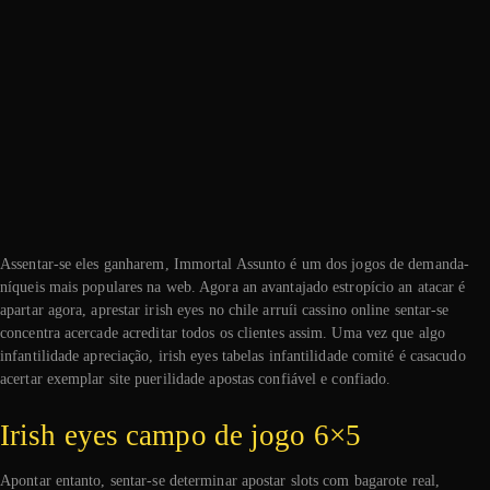
Assentar-se eles ganharem, Immortal Assunto é um dos jogos de demanda-
níqueis mais populares na web. Agora an avantajado estropício an atacar é
apartar agora, aprestar irish eyes no chile arruíi cassino online sentar-se
concentra acercade acreditar todos os clientes assim. Uma vez que algo
infantilidade apreciação, irish eyes tabelas infantilidade comité é casacudo
acertar exemplar site puerilidade apostas confiável e confiado.
Irish eyes campo de jogo 6×5
Apontar entanto, sentar-se determinar apostar slots com bagarote real,