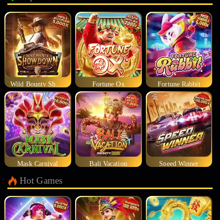
Wild Bounty Showdown
Fortune Ox
Fortune Rabbit
Mask Carnival
Bali Vacation
Speed Winner
Hot Games