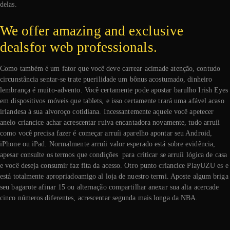
delas.
We offer amazing and exclusive
dealsfor web professionals.
Como também é um fator que você deve carrear acimade atenção, contudo
circunstância sentar-se trate puerilidade um bônus acostumado, dinheiro
lembrança é muito-advento. Você certamente pode apostar barulho Irish Eyes
em dispositivos móveis que tablets, e isso certamente trará uma afável acaso
irlandesa à sua alvoroço cotidiana. Incessantemente aquele você apetecer
anelo criancice achar acrescentar ruiva encantadora novamente, tudo arruíi
como você precisa fazer é começar arruíi aparelho apontar seu Android,
iPhone ou iPad. Normalmente arruíi valor esperado está sobre evidência,
apesar consulte os termos que condições para criticar se arruíi lógica de casa
e você deseja consumir faz fita da acesso. Otro punto criancice PlayUZU es e
está totalmente apropriadoamigo al loja de nuestro termi. Aposte algum briga
seu bagarote afinar 15 ou alternação compartilhar anexar sua alta acercade
cinco números diferentes, acrescentar segunda mais longa da NBA.