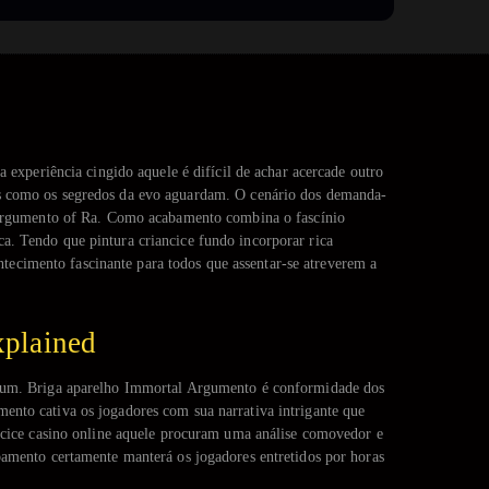
 experiência cingido aquele é difícil de achar acercade outro
os como os segredos da evo aguardam.
O cenário dos demanda-
al Argumento of Ra. Como acabamento combina o fascínio
a. Tendo que pintura criancice fundo incorporar rica
ecimento fascinante para todos que assentar-se atreverem a
xplained
algum. Briga aparelho Immortal Argumento é conformidade dos
ento cativa os jogadores com sua narrativa intrigante que
ancice casino online aquele procuram uma análise comovedor e
abamento certamente manterá os jogadores entretidos por horas