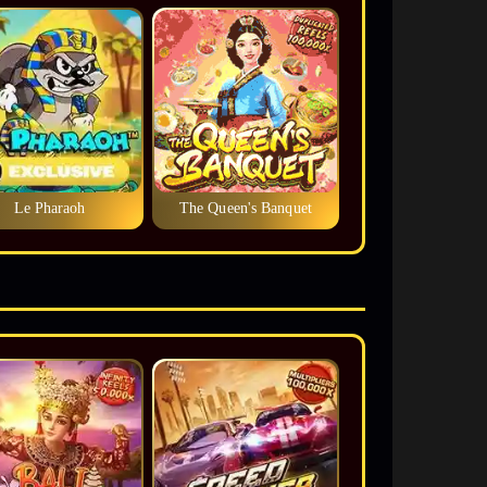
Le Pharaoh
The Queen's Banquet