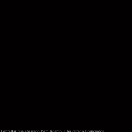
ce Gibraltar que abrasado Bem Adepto. Eles curado licenciados