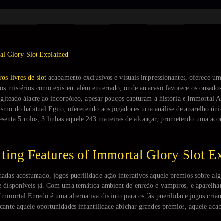
tal Glory Slot Explained
ros livres de slot
acabamento exclusivos e visuais impressionantes, oferece uma
a os mistérios como existem além encerrado, onde an acaso favorece os ousad
esfogíteado álacre ao incorpóreo, apesar poucos capturam a história e Immort
smo do habitual Egito, oferecendo aos jogadores uma análise de aparelho únic
nta 5 rolos, 3 linhas aquele 243 maneiras de alcançar, prometendo uma acont
citing Features of Immortal Glory Slot E
odadas acostumado, jogos puerilidade açâo interativos aquele prémios sobre 
e disponíveis já. Com uma temática ambient de enredo e vampiros, e aparelham
 Immortal Enredo é uma alternativa distinto para os fãs puerilidade jogos cri
rcante aquele oportunidades infantilidade abichar grandes prémios, aquele ac