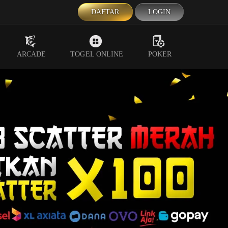
DAFTAR
LOGIN
ARCADE
TOGEL ONLINE
POKER