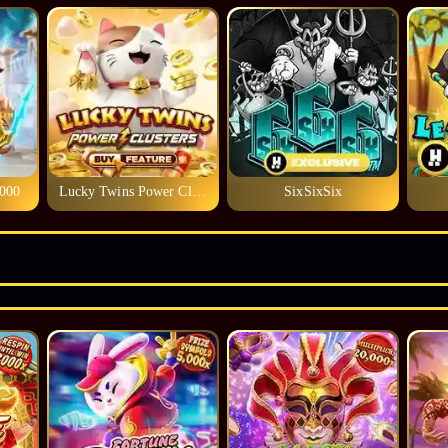
1000
Lucky Twins Power Clusters
SixSixSix