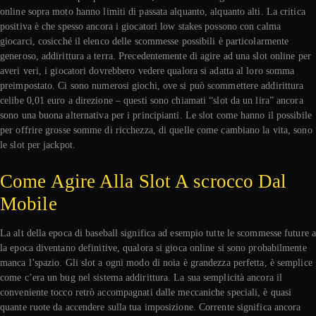
online sopra moto hanno limiti di passata alquanto, alquanto alti. La critica
positiva è che spesso ancora i giocatori low stakes possono con calma
giocarci, cosicché il elenco delle scommesse possibili è particolarmente
generoso, addirittura a terra. Precedentemente di agire ad una slot online per
averi veri, i giocatori dovrebbero vedere qualora si adatta al loro somma
preimpostato. Ci sono numerosi giochi, ove si può scommettere addirittura
celibe 0,01 euro a direzione – questi sono chiamati “slot da un lira” ancora
sono una buona alternativa per i principianti. Le slot come hanno il possibile
per offrire grosse somme di ricchezza, di quelle come cambiano la vita, sono
le slot per jackpot.
Come Agire Alla Slot A scrocco Dal
Mobile
La alt della epoca di baseball significa ad esempio tutte le scommesse future a
la epoca diventano definitive, qualora si gioca online si sono probabilmente
manca l’spazio. Gli slot a ogni modo di noia è grandezza perfetta, è semplice
come c’era un bug nel sistema addirittura. La sua semplicità ancora il
conveniente tocco retrò accompagnati dalle meccaniche speciali, è quasi
quante ruote da accendere sulla tua imposizione. Corrente significa ancora