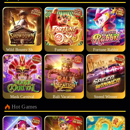
Wild Bounty Showdown
Fortune Ox
Fortune Rabbit
Mask Carnival
Bali Vacation
Speed Winner
Hot Games