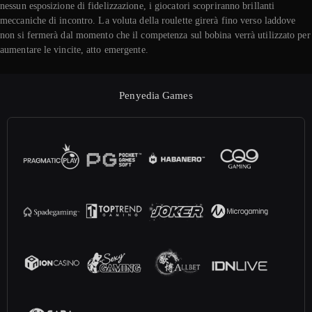
nessun esposizione di fidelizzazione, i giocatori scopriranno brillanti
meccaniche di incontro. La voluta della roulette girerà fino verso laddove
non si fermerà dal momento che il competenza sul bobina verrà utilizzato per
aumentare le vincite, atto emergente.
Penyedia Games