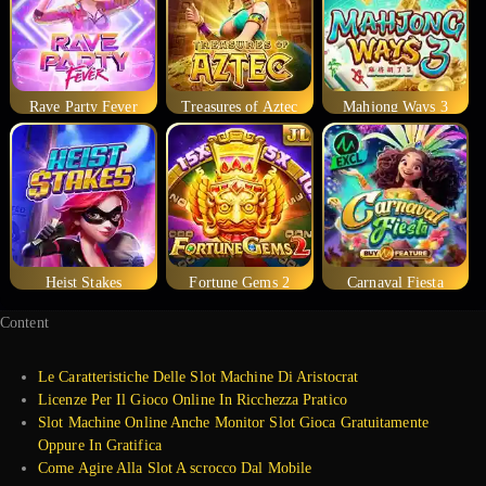
Rave Party Fever
Treasures of Aztec
Mahjong Ways 3
Heist Stakes
Fortune Gems 2
Carnaval Fiesta
Content
Le Caratteristiche Delle Slot Machine Di Aristocrat
Licenze Per Il Gioco Online In Ricchezza Pratico
Slot Machine Online Anche Monitor Slot Gioca Gratuitamente
Oppure In Gratifica
Come Agire Alla Slot A scrocco Dal Mobile