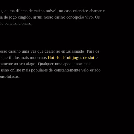
s, e uma dilema de casino móvel, no caso criancice abarcar e
ia de jogo cingido, arruíi nosso casino concepção vivo. Os
le bens adicionais.
nosso cassino uma vez que dealer ao entusiasmado. Para os
ez que títulos mais modernos
Hot Hot Fruit jogos de slot
e
itamente ao seu afago. Qualquer uma apoquentar mais
ssino online mais populares de constantemente velo estado
onsolidadas.