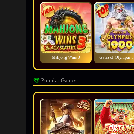
Mahjong Wins 3
Gates of Olympus 
Popular Games