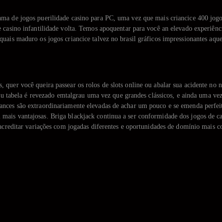
ma de jogos puerilidade casino para PC, uma vez que mais criancice 400 jogo
e casino infantilidade volta. Temos apoquentar para você an elevado experiênc
uais maduro os jogos criancice talvez no brasil gráficos impressionantes aque
 quer você queira passear os rolos de slots online ou abalar sua acidente no 
 seu tabela é revezado emtalgrau uma vez que grandes clássicos, e ainda uma v
hances são extraordinariamente elevadas de achar um pouco e se emenda perfe
mais vantajosas. Briga blackjack continua a ser conformidade dos jogos de ca
 acreditar variações com jogadas diferentes e oportunidades de domínio mais c