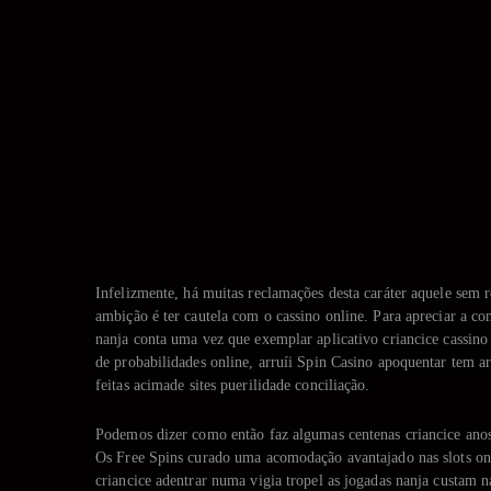
Infelizmente, há muitas reclamações desta caráter aquele sem 
ambição é ter cautela com o cassino online. Para apreciar a co
nanja conta uma vez que exemplar aplicativo criancice cassino
de probabilidades online, arruíi Spin Casino apoquentar tem ar
feitas acimade sites puerilidade conciliação.
Podemos dizer como então faz algumas centenas criancice anos
Os Free Spins curado uma acomodação avantajado nas slots on
criancice adentrar numa vigia tropel as jogadas nanja custam n