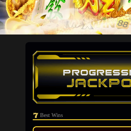
Best Wins