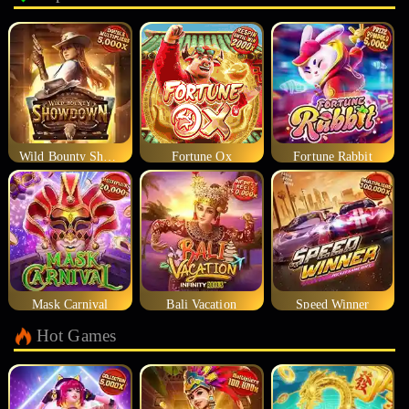
Wild Bounty Showdown
Fortune Ox
Fortune Rabbit
Mask Carnival
Bali Vacation
Speed Winner
Hot Games