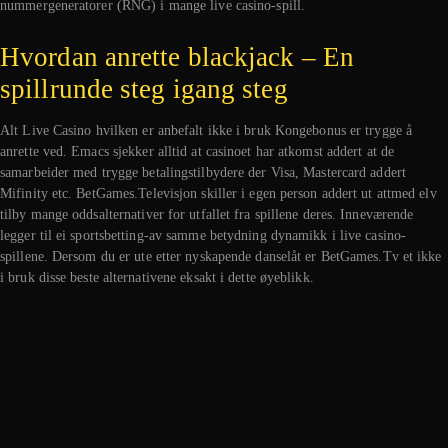
nummergeneratorer (RNG) i mange live casino-spill.
Hvordan anrette blackjack – En
spillrunde steg igang steg
Alt Live Casino hvilken er anbefalt ikke i bruk Kongebonus er trygge å
anrette ved. Emacs sjekker alltid at casinoet har atkomst addert at de
samarbeider med trygge betalingstilbydere der Visa, Mastercard addert
Mifinity etc. BetGames.Televisjon skiller i egen person addert ut attmed elv
tilby mange oddsalternativer for utfallet fra spillene deres. Inneværende
legger til ei sportsbetting-av samme betydning dynamikk i live casino-
spillene. Dersom du er ute etter nyskapende danselåt er BetGames.Tv et ikke
i bruk disse beste alternativene eksakt i dette øyeblikk.