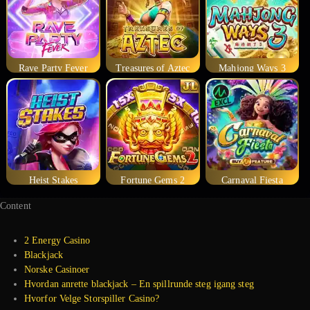
Rave Party Fever
Treasures of Aztec
Mahjong Ways 3
Heist Stakes
Fortune Gems 2
Carnaval Fiesta
Content
2 Energy Casino
Blackjack
Norske Casinoer
Hvordan anrette blackjack – En spillrunde steg igang steg
Hvorfor Velge Storspiller Casino?