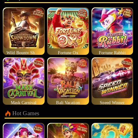
Wild Bounty Showdown
Fortune Ox
Fortune Rabbit
Mask Carnival
Bali Vacation
Speed Winner
Hot Games