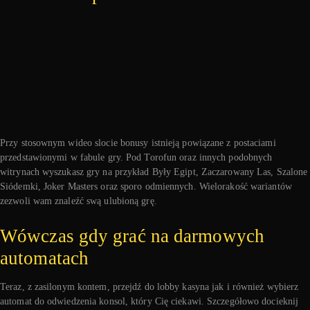
Przy stosownym wideo slocie bonusy istnieją powiązane z postaciami
przedstawionymi w fabule gry. Pod Torofun oraz innych podobnych
witrynach wyszukasz gry na przykład Były Egipt, Zaczarowany Las, Szalone
Siódemki, Joker Masters oraz sporo odmiennych. Wielorakość wariantów
zezwoli wam znaleźć swą ulubioną grę.
Wówczas gdy grać na darmowych
automatach
Teraz, z zasilonym kontem, przejdź do lobby kasyna jak i również wybierz
automat do odwiedzenia konsol, który Cię ciekawi. Szczegółowo docieknij