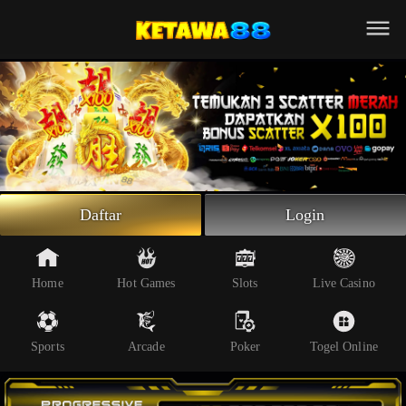
Beranda
Slot Online
Live Casino
Sportsbook
Arcade
Togel Online
Daftar
Login
Poker
Whatsapp
Home
Hot Games
Slots
Live Casino
Telegram
Sports
Arcade
Poker
Togel Online
Livechat