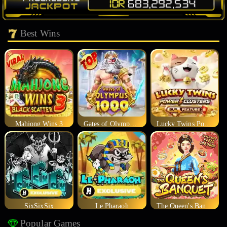
Best Wins
Mahjong Wins 3
Gates of Olympus 1000
Lucky Twins Power Clusters
SixSixSix
Le Pharaoh
The Queen's Banquet
Popular Games