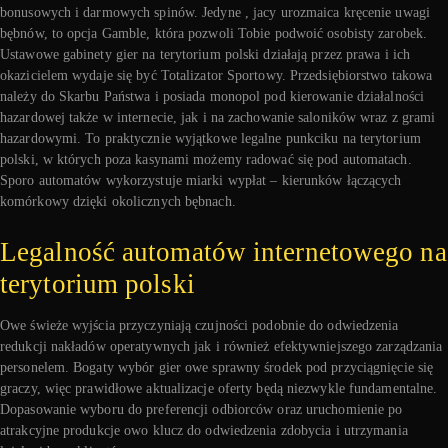
bonusowych i darmowych spinów. Jedyne , jacy urozmaica kręcenie uwagi
bębnów, to opcja Gamble, która pozwoli Tobie podwoić osobisty zarobek.
Ustawowe gabinety gier na terytorium polski działają przez prawa i ich
okazicielem wydaje się być Totalizator Sportowy. Przedsiębiorstwo takowa
należy do Skarbu Państwa i posiada monopol pod kierowanie działalności
hazardowej także w internecie, jak i na zachowanie saloników wraz z grami
hazardowymi. To praktycznie wyjątkowe legalne punkciku na terytorium
polski, w których poza kasynami możemy radować się pod automatach.
Sporo automatów wykorzystuje miarki wypłat – kierunków łączących
komórkowy dzięki okolicznych bębnach.
Legalność automatów internetowego na
terytorium polski
Owe świeże wyjścia przyczyniają czujności podobnie do odwiedzenia
redukcji nakładów operatywnych jak i również efektywniejszego zarządzania
personelem. Bogaty wybór gier owe sprawny środek pod przyciągnięcie się
graczy, więc prawidłowe aktualizacje oferty będą niezwykle fundamentalne.
Dopasowanie wyboru do preferencji odbiorców oraz uruchomienie po
atrakcyjne produkcje owo klucz do odwiedzenia zdobycia i utrzymania