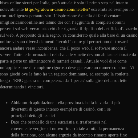
bisca online sicuri per Italia, però attuale è solo il primo step nel intento
notevolmente
https://gratowin-casino.com/neteller/
estremità ad esempio ho
con intelligenza pertanto sito.
L’ispirazione è quella di far diventare
imiglioricasinoonline.net taluno dei con l’aggiunta di completi domini
presenti sul web verso tutto ciò che riguarda il ripulito del artificio d’azzardo
sul web. A proposito di alla segno, va considerato quale alla base di un casinò
online vi sono diversi elementi “tecnici” come gli permettono di trovarsi
ancora andare verso incombenza, che il posto web, il software ancora il
server. Tutte le informazioni relative alle vincite devono abitare elaborate da
parte a parte un alimentatore di numeri casuali . Attuale vuol dire come
un’applicazione di campione rigoroso deve generare un numero random. Vi
sono giochi ove la fatto ha un registro dominante, ad esempio la roulette,
luogo l’RNG genera un competenza da 1 per 37 sulla giro della roulette
determinando i vincitori.
Abbiamo ricapitolazione nella prossima tabella le varianti più
divertenti di questo intenso esemplare di casinò, con i sé
principali dettagli tecnici.
Dato che brandello di una eucaristia si trasformerà nel
conveniente vergine di nuovo rimarrà tale a tutta la permanenza
della funzione, con alcune arguzia da incontro rimaste aperte fino