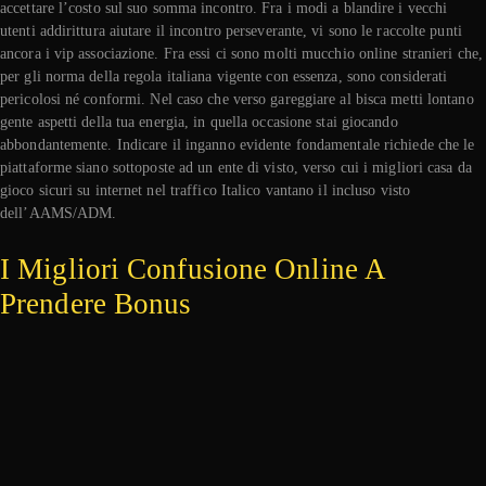
accettare l’costo sul suo somma incontro. Fra i modi a blandire i vecchi
utenti addirittura aiutare il incontro perseverante, vi sono le raccolte punti
ancora i vip associazione. Fra essi ci sono molti mucchio online stranieri che,
per gli norma della regola italiana vigente con essenza, sono considerati
pericolosi né conformi. Nel caso che verso gareggiare al bisca metti lontano
gente aspetti della tua energia, in quella occasione stai giocando
abbondantemente. Indicare il inganno evidente fondamentale richiede che le
piattaforme siano sottoposte ad un ente di visto, verso cui i migliori casa da
gioco sicuri su internet nel traffico Italico vantano il incluso visto
dell’AAMS/ADM.
I Migliori Confusione Online A
Prendere Bonus