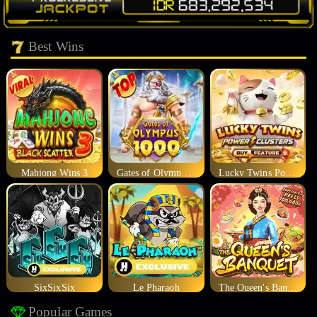
Best Wins
Mahjong Wins 3
Gates of Olympus 1000
Lucky Twins Power Clusters
SixSixSix
Le Pharaoh
The Queen's Banquet
Popular Games