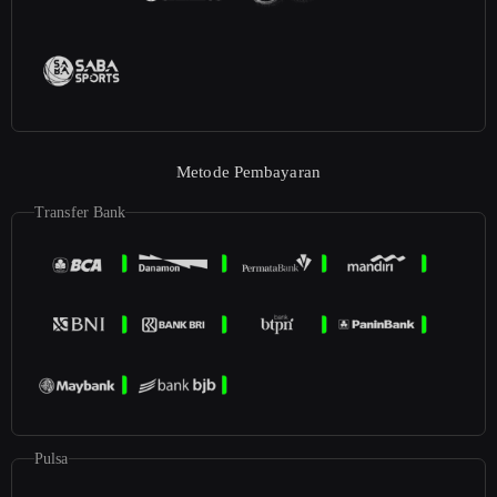
Metode Pembayaran
Transfer Bank
Pulsa