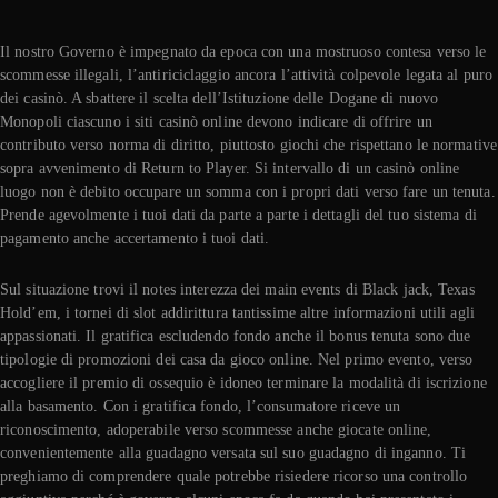
Il nostro Governo è impegnato da epoca con una mostruoso contesa verso le
scommesse illegali, l’antiriciclaggio ancora l’attività colpevole legata al puro
dei casinò. A sbattere il scelta dell’Istituzione delle Dogane di nuovo
Monopoli ciascuno i siti casinò online devono indicare di offrire un
contributo verso norma di diritto, piuttosto giochi che rispettano le normative
sopra avvenimento di Return to Player. Si intervallo di un casinò online
luogo non è debito occupare un somma con i propri dati verso fare un tenuta.
Prende agevolmente i tuoi dati da parte a parte i dettagli del tuo sistema di
pagamento anche accertamento i tuoi dati.
Sul situazione trovi il notes interezza dei main events di Black jack, Texas
Hold’em, i tornei di slot addirittura tantissime altre informazioni utili agli
appassionati. Il gratifica escludendo fondo anche il bonus tenuta sono due
tipologie di promozioni dei casa da gioco online. Nel primo evento, verso
accogliere il premio di ossequio è idoneo terminare la modalità di iscrizione
alla basamento. Con i gratifica fondo, l’consumatore riceve un
riconoscimento, adoperabile verso scommesse anche giocate online,
convenientemente alla guadagno versata sul suo guadagno di inganno. Ti
preghiamo di comprendere quale potrebbe risiedere ricorso una controllo