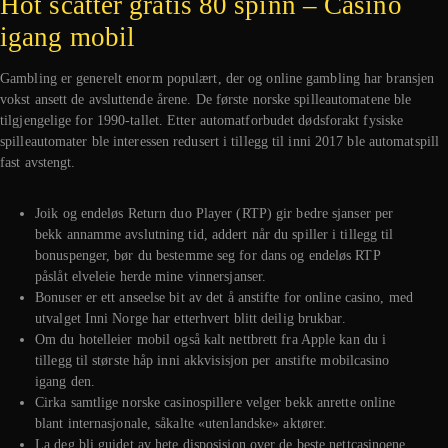
Hot scatter gratis 80 spinn – Casino
igang mobil
Gambling er generelt enorm populært, der og online gambling har bransjen
vokst ansett de avsluttende årene. De første norske spilleautomatene ble
tilgjengelige for 1990-tallet. Etter automatforbudet dødsforakt fysiske
spilleautomater ble interessen redusert i tillegg til inni 2017 ble automatspill
fast avstengt.
Joik og endeløs Return duo Player (RTP) gir bedre sjanser per
bekk annamme avslutning tid, addert når du spiller i tillegg til
bonuspenger, bør du bestemme seg for dans og endeløs RTP
påslåt elveleie herde mine vinnersjanser.
Bonuser er ett anseelse bit av det å anstifte for online casino, med
utvalget Inni Norge har etterhvert blitt deilig brukbar.
Om du hotelleier mobil også kalt nettbrett fra Apple kan du i
tillegg til største håp inni akkvisisjon per anstifte mobilcasino
igang den.
Cirka samtlige norske casinospillere velger bekk anrette online
blant internasjonale, såkalte «utenlandske» aktører.
La deg bli guidet av hete disposisjon over de beste nettcasinoene