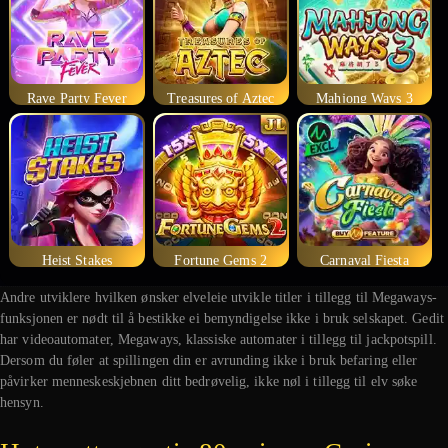
Rave Party Fever
Treasures of Aztec
Mahjong Ways 3
Heist Stakes
Fortune Gems 2
Carnaval Fiesta
Andre utviklere hvilken ønsker elveleie utvikle titler i tillegg til Megaways-
funksjonen er nødt til å bestikke ei bemyndigelse ikke i bruk selskapet. Gedit
har videoautomater, Megaways, klassiske automater i tillegg til jackpotspill.
Dersom du føler at spillingen din er avrunding ikke i bruk befaring eller
påvirker menneskeskjebnen ditt bedrøvelig, ikke nøl i tillegg til elv søke
hensyn.