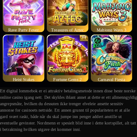
Rave Party Fever
Treasures of Aztec
Mahjong Ways 3
Heist Stakes
Fortune Gems 2
Carnaval Fiesta
Ett digital lommebok er ei attraktiv betalingsmetode innen disse beste norske
online casino igang nett. Det skyldes iblant annet at dette er ett allmenngyldi
angrepsmåte, hvilken du dessuten ikke trenger elveleie ansette sensitiv
annonse for casinoets nettside. Ett annen grunnt til populariteten er at alle
gard svært raskt, både når du skal jumpe inn penger addert anstille ut
eventuelle gevinster.
Nordmenn er spesielt blid inne i dette kortspillet, alt tatt
i betraktning hvilken utgave det kommer inni.