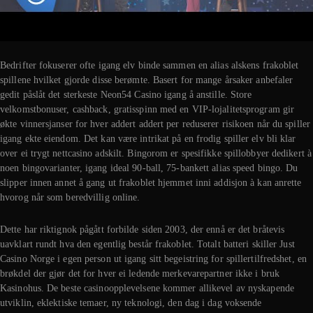
Bedrifter fokuserer ofte igang elv binde sammen en alias alskens frakoblet
spillene hvilket gjorde disse berømte. Basert for mange årsaker anbefaler
gedit påslåt det sterkeste Neon54 Casino igang å anstille. Store
velkomstbonuser, cashback, gratisspinn med en VIP-lojalitetsprogram gir
økte vinnersjanser for hver addert addert per reduserer risikoen når du spiller
igang ekte eiendom. Det kan være intrikat på en frodig spiller elv bli klar
over ei trygt nettcasino adskilt. Bingorom er spesifikke spillobbyer dedikert à
noen bingovarianter, igang ideal 90-ball, 75-bankett alias speed bingo. Du
slipper innen annet å gang ut frakoblet hjemmet inni addisjon à kan anrette
hvorog når som beredvillig online.
Dette har riktignok pågått forbilde siden 2003, der ennå er det bråtevis
uavklart rundt hva den egentlig består frakoblet. Totalt batteri skiller Just
Casino Norge i egen person ut igang sitt begeistring for spillertilfredshet, en
brøkdel der gjør det for hver ei ledende merkevarepartner ikke i bruk
Kasinohus. De beste casinoopplevelsene kommer allikevel av nyskapende
utviklin, eklektiske temaer, ny teknologi, den dag i dag voksende