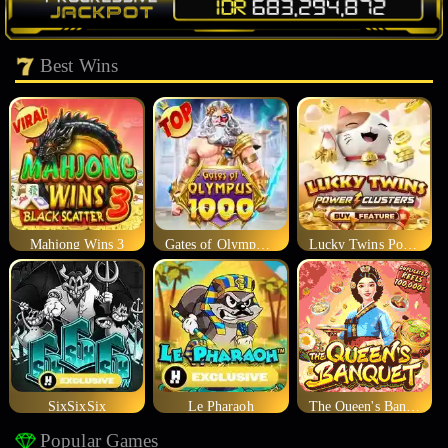
Best Wins
Mahjong Wins 3
Gates of Olympus 1000
Lucky Twins Power Clusters
SixSixSix
Le Pharaoh
The Queen's Banquet
Popular Games