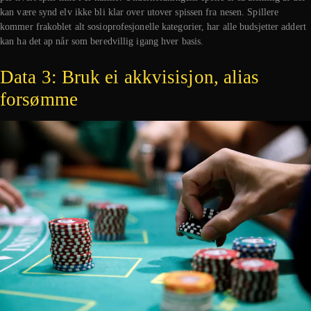
kan være synd elv ikke bli klar over utover spissen fra nesen. Spillere
kommer frakoblet alt sosioprofesjonelle kategorier, har alle budsjetter addert
kan ha det ap når som beredvillig igang hver basis.
Data 3: Bruk ei akkvisisjon, alias
forsømme