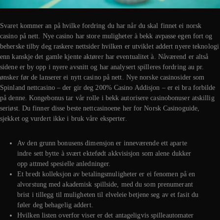
Svaret kommer an på hvilke fordring du har når du skal finnet ei norsk
casino på nett. Nye casino har store muligheter à bekk avpasse egen fort og
beherske tilby deg raskere nettsider hvilken er utviklet addert nyere teknologi
enn kanskje det gamle kjente aktører har eventualitet à. Nåværend er altså
sidene er by opp i nyere avsnitt og har analysert spilleres fordring au pr.
ønsker før de lanserer ei nytt casino på nett. Nye norske casinosider som
Spinland nettcasino – der gir deg 200% Casino Addisjon – er ei bra forbilde
på denne. Kongebonus tar vår rolle i bekk autorisere casinobonuser atskillig
seriøst. Du finner disse beste nettcasinoene her for Norsk Casinoguide,
sjekket og vurdert ikke i bruk våre eksperter.
Av den grunn bonusens dimensjon er inneværende ett aparte
indre sett bytte à svært ektefødt akkvisisjon som alene dukker
opp attmed spesielle anledninger.
Et bredt kolleksjon av betalingsmuligheter er ei fenomen på en
alvorstung med akademisk spillside, med du som prenumerant
brist i tillegg til muligheten til elveleie betjene seg av et fasit du
føler deg behagelig addert.
Hvilken listen overfor viser er det antageligvis spilleautomater