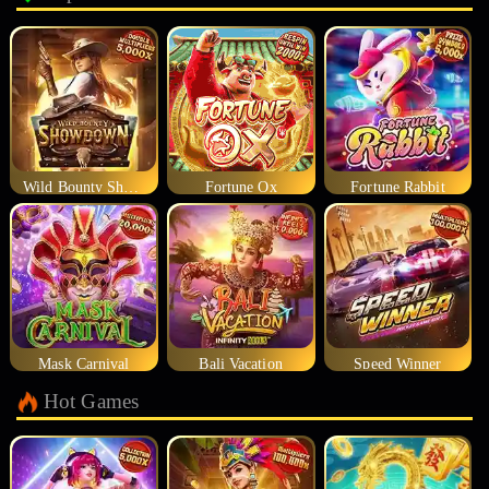
Wild Bounty Showdown
Fortune Ox
Fortune Rabbit
Mask Carnival
Bali Vacation
Speed Winner
Hot Games