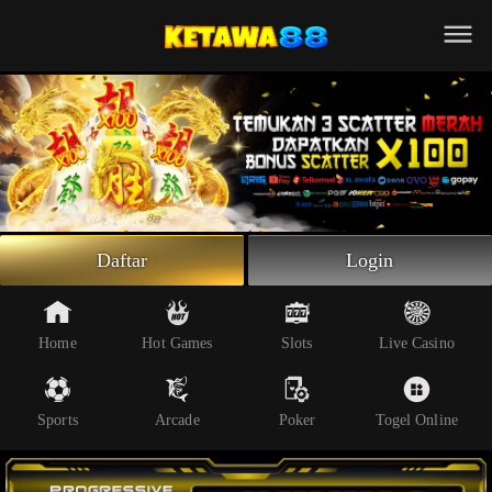
Beranda
Slot Online
Live Casino
Sportsbook
Arcade
Togel Online
Daftar
Login
Poker
Whatsapp
Home
Hot Games
Slots
Live Casino
Telegram
Sports
Arcade
Poker
Togel Online
Livechat