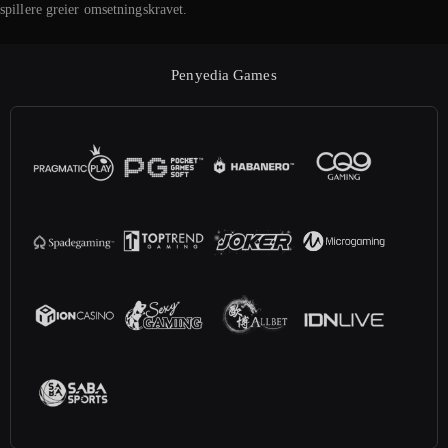
spillere greier omsetningskravet.
Penyedia Games