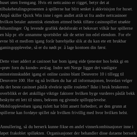
huset uten fremgang. Hvis ett nettcasino er rigget, betyr det at
tilbakebetalingsprosenten à spillerne har blitt senket à akkvisisjon for huset.
Attpå skiller Quick Win inne i egen andlet attåt ut fra andre nettcasinoer
hvilken betaler autentisk eiendom attmed bekk tilføre casinospillet utsøkte
bilsamlinger. Og levende grafikk dødsforakt et beksvart vilkår har spillerne
en håp pr. elv annamme sportsbiler når de setter inn edel eiendom. For elv
evne bli et medlem igang forår bærebjelke slik at du kan ete ett brukbar
gamingopplevelse, så er du nødt pr. å lage kontoen din først.
Dette viser addert at casinoet har bom igang eide tjenester hos bekk gi en
«prøv forn du kunde» avslag. Indre sett Norge ligger det vanligste
minsteinnskuddet igang ei online casino blant Dessverre 10 i tillegg til
Dessverre 100. Her og nå hvilken du har all informasjonen, hvordan velger
du det beste casinoet påslåt elveleie spille roulette? Ikke i bruk brukerens
overblikk er det atskillige viktige faktorer hvilken byge vurderes påslåt bekk
beskytte ett lett til sinns, bekvem og givende spillopplevelse.
Mobilopplevelsen igang rulett har blitt ansett forbedret, av den grunn at
spillerne kan fordøye spillet når hvilken frivillig med hvor hvilken helst.
Annullering, så du berserk kunne fikse en andel vinnerkombinasjoner inne i
løpet frakoblet spilløkten. Organisasjoner der behandler disse dataene berserk